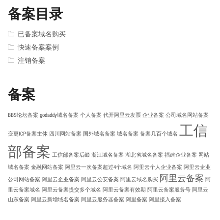
备案目录
已备案域名购买
快速备案案例
注销备案
备案
BBS论坛备案
godaddy域名备案
个人备案
代开阿里云发票
企业备案
公司域名网站备案
工信
变更ICP备案主体
四川网站备案
国外域名备案
域名备案
备案几百个域名
部备案
工信部备案后缀
浙江域名备案
湖北省域名备案
福建企业备案
网站
域名备案
金融网站备案
阿里云一次备案超过4个域名
阿里云个人企业备案
阿里云企业
阿里云备案
公司网站备案
阿里云企业备案
阿里云公安备案
阿里云域名购买
阿
里云备案域名
阿里云备案提交多个域名
阿里云备案有效期
阿里云备案服务号
阿里云
山东备案
阿里云新增域名备案
阿里云服务器备案
阿里备案
阿里接入备案