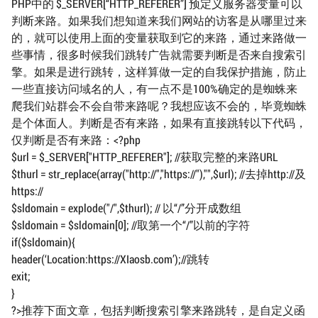
PHP中的 $_SERVER[“HTTP_REFERER”] 预定义服务器变量可以
判断来路。如果我们想知道来我们网站的访客是从哪里过来
的，就可以使用上面的变量获取到它的来路，通过来路做一
些事情，很多时候我们跳转广告就需要判断是否来自搜索引
擎。如果是进行跳转，这样算做一定的自我保护措施，防止
一些直接访问域名的人，有一点不是100%确定的是蜘蛛来
爬我们站群会不会自带来路呢？我想应该不会的，毕竟蜘蛛
是个体面人。判断是否有来路，如果有直接跳转以下代码，
仅判断是否有来路：<?php
$url = $_SERVER["HTTP_REFERER"]; //获取完整的来路URL
$thurl = str_replace(array("http://","https://"),"",$url); //去掉http://及
https://
$sldomain = explode("/",$thurl); // 以“/”分开成数组
$sldomain = $sldomain[0]; //取第一个“/”以前的字符
if($sldomain){
header(‘Location:https://XIaosb.com’);//跳转
exit;
}
?>推荐下面文章，包括判断搜索引擎来路跳转，是自定义函