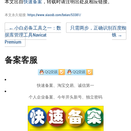
本文出自
快速备案
，转载时请注明出处及相应链接。
本文永久链接:
https://www.xiaosb.com/beian/53381/
Post
←
小白必备工具之一：数
只需两步，正确识别百度蜘
据库管理工具Navicat
蛛
→
Premium
navigation
备案客服
快速备案、淘宝交易、诚信第一
个人企业备案、今年开头新号、独立密码