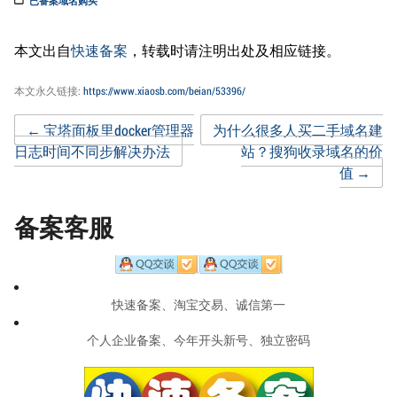
已备案域名购买
本文出自
快速备案
，转载时请注明出处及相应链接。
本文永久链接:
https://www.xiaosb.com/beian/53396/
Post
←
宝塔面板里docker管理器
为什么很多人买二手域名建
日志时间不同步解决办法
站？搜狗收录域名的价
值
→
navigation
备案客服
快速备案、淘宝交易、诚信第一
个人企业备案、今年开头新号、独立密码