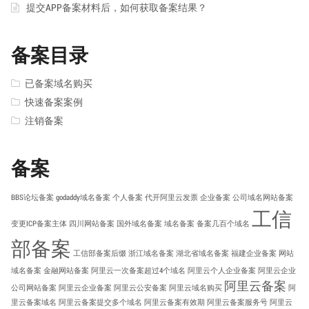
提交APP备案材料后，如何获取备案结果？
备案目录
已备案域名购买
快速备案案例
注销备案
备案
BBS论坛备案
godaddy域名备案
个人备案
代开阿里云发票
企业备案
公司域名网站备案
工信
变更ICP备案主体
四川网站备案
国外域名备案
域名备案
备案几百个域名
部备案
工信部备案后缀
浙江域名备案
湖北省域名备案
福建企业备案
网站
域名备案
金融网站备案
阿里云一次备案超过4个域名
阿里云个人企业备案
阿里云企业
阿里云备案
公司网站备案
阿里云企业备案
阿里云公安备案
阿里云域名购买
阿
里云备案域名
阿里云备案提交多个域名
阿里云备案有效期
阿里云备案服务号
阿里云