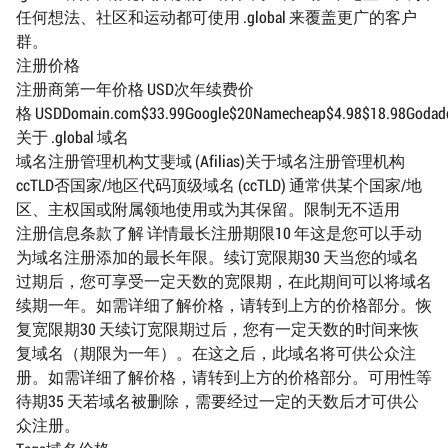
任何想法、社区和运动都可使用 .global 来覆盖更广的客户
群。
注册价格
注册商第一年价格 USD次年续费价
格 USDDomain.com$33.99Google$20Namecheap$4.98$18.98Godaddy$
关于 .global 域名
域名注册管理机构艾斐域 (Afilias)关于域名注册管理机构
ccTLD否国家/地区代码顶级域名 (ccTLD) 通常供某个国家/地
区、主权国或附属领地使用或为其保留。限制无不适用
注册信息条款了解 详情最长注册期限10 年这是您可以手动
为域名注册添加的最长年限。续订宽限期30 天当您的域名
过期后，您可享受一定天数的宽限期，在此期间可以将域名
续期一年。如需详细了解价格，请转到上方的价格部分。恢
复宽限期30 天续订宽限期过后，您有一定天数的时间来恢
复域名（期限为一年）。在这之后，此域名将可供公众注
册。如需详细了解价格，请转到上方的价格部分。可用性等
待期35 天若域名被删除，需要经过一定的天数后才可供公
众注册。