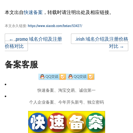
本文出自
快速备案
，转载时请注明出处及相应链接。
本文永久链接:
https://www.xiaosb.com/beian/53427/
Post
←
.promo 域名介绍及注册
.irish 域名介绍及注册价格
价格对比
对比
→
navigation
备案客服
快速备案、淘宝交易、诚信第一
个人企业备案、今年开头新号、独立密码