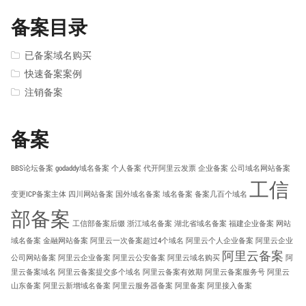
备案目录
已备案域名购买
快速备案案例
注销备案
备案
BBS论坛备案
godaddy域名备案
个人备案
代开阿里云发票
企业备案
公司域名网站备案
工信
变更ICP备案主体
四川网站备案
国外域名备案
域名备案
备案几百个域名
部备案
工信部备案后缀
浙江域名备案
湖北省域名备案
福建企业备案
网站
域名备案
金融网站备案
阿里云一次备案超过4个域名
阿里云个人企业备案
阿里云企业
阿里云备案
公司网站备案
阿里云企业备案
阿里云公安备案
阿里云域名购买
阿
里云备案域名
阿里云备案提交多个域名
阿里云备案有效期
阿里云备案服务号
阿里云
山东备案
阿里云新增域名备案
阿里云服务器备案
阿里备案
阿里接入备案