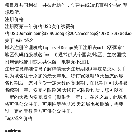
项目及共同利益，并彼此协作，创建在线知识百科全书的理
想场所。
注册价格
注册商第一年价格 USD次年续费价
格 USDDomain.com$33.99Google$20Namecheap$4.98$18.98Godaddy$
关于 .wiki 域名
域名注册管理机构Top Level Design关于注册表ccTLD否国家/
地区代码顶级域名 (ccTLD) 通常供某个国家/地区、主权国或
附属领地使用或为其保留。限制无不适用
注册信息详细信息了解详情最长注册期限9 年这是您可以手
动为域名注册添加的最长年限。续订宽限期30 天当您的域
名过期后，您可享受一定天数的宽限期，在此期间可以将域
名续期一年。恢复宽限期30 天续订宽限期过后，您可以在
一定的天数内恢复域名（期限为一年）。在这之后，此域名
将可供公众注册。可用性等待期35 天若域名被删除，需要
过一定的天数后方可供公众注册。
Tags域名价格
相关文章