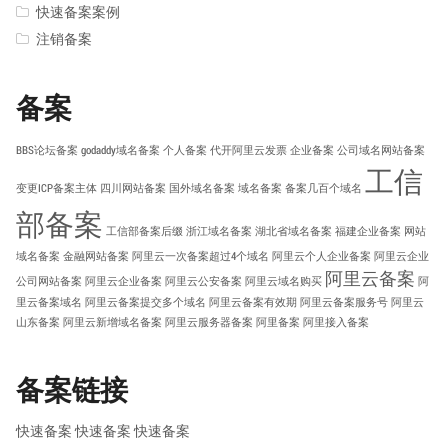
快速备案案例
注销备案
备案
BBS论坛备案
godaddy域名备案
个人备案
代开阿里云发票
企业备案
公司域名网站备案
工信
变更ICP备案主体
四川网站备案
国外域名备案
域名备案
备案几百个域名
部备案
工信部备案后缀
浙江域名备案
湖北省域名备案
福建企业备案
网站
域名备案
金融网站备案
阿里云一次备案超过4个域名
阿里云个人企业备案
阿里云企业
阿里云备案
公司网站备案
阿里云企业备案
阿里云公安备案
阿里云域名购买
阿
里云备案域名
阿里云备案提交多个域名
阿里云备案有效期
阿里云备案服务号
阿里云
山东备案
阿里云新增域名备案
阿里云服务器备案
阿里备案
阿里接入备案
备案链接
快速备案
快速备案
快速备案