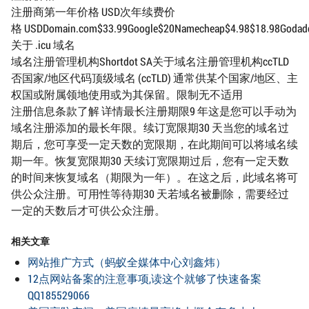
注册商第一年价格 USD次年续费价
格 USDDomain.com$33.99Google$20Namecheap$4.98$18.98Godaddy$
关于 .icu 域名
域名注册管理机构Shortdot SA关于域名注册管理机构ccTLD
否国家/地区代码顶级域名 (ccTLD) 通常供某个国家/地区、主
权国或附属领地使用或为其保留。限制无不适用
注册信息条款了解 详情最长注册期限9 年这是您可以手动为
域名注册添加的最长年限。续订宽限期30 天当您的域名过
期后，您可享受一定天数的宽限期，在此期间可以将域名续
期一年。恢复宽限期30 天续订宽限期过后，您有一定天数
的时间来恢复域名（期限为一年）。在这之后，此域名将可
供公众注册。可用性等待期30 天若域名被删除，需要经过
一定的天数后才可供公众注册。
相关文章
网站推广方式（蚂蚁全媒体中心刘鑫炜）
12点网站备案的注意事项,读这个就够了快速备案
QQ185529066