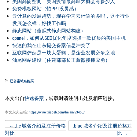
美国高防空间，美国疫情最高峰大概会有多少人
免费模板网站（怕PPT没灵感）
云计算的发展趋势，现在学习云计算的多吗，这个行业
发展怎么样，好找工作吗
静态网站（傻瓜式静态网站构建）
cpanel，如何从SEO优化角度选择一款优质的美国主机
快速的我在山东提交备案信息冲突了
互联网俨然是一块大蛋糕，是企业发展必争之地
汕尾网站建设（住建部部长王蒙徽接棒应勇）
已备案域名购买
本文出自
快速备案
，转载时请注明出处及相应链接。
本文永久链接:
https://www.xiaosb.com/beian/53450/
Post
←
.llc 域名介绍及注册价格
.blue 域名介绍及注册价格对
对比
比
→