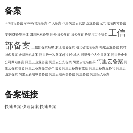
备案
BBS论坛备案
godaddy域名备案
个人备案
代开阿里云发票
企业备案
公司域名网站备案
工信
变更ICP备案主体
四川网站备案
国外域名备案
域名备案
备案几百个域名
部备案
工信部备案后缀
浙江域名备案
湖北省域名备案
福建企业备案
网站
域名备案
金融网站备案
阿里云一次备案超过4个域名
阿里云个人企业备案
阿里云企业
阿里云备案
公司网站备案
阿里云企业备案
阿里云公安备案
阿里云域名购买
阿
里云备案域名
阿里云备案提交多个域名
阿里云备案有效期
阿里云备案服务号
阿里云
山东备案
阿里云新增域名备案
阿里云服务器备案
阿里备案
阿里接入备案
备案链接
快速备案
快速备案
快速备案