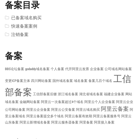
备案目录
已备案域名购买
快速备案案例
注销备案
备案
BBS论坛备案
godaddy域名备案
个人备案
代开阿里云发票
企业备案
公司域名网站备案
工信
变更ICP备案主体
四川网站备案
国外域名备案
域名备案
备案几百个域名
部备案
工信部备案后缀
浙江域名备案
湖北省域名备案
福建企业备案
网站
域名备案
金融网站备案
阿里云一次备案超过4个域名
阿里云个人企业备案
阿里云企业
阿里云备案
公司网站备案
阿里云企业备案
阿里云公安备案
阿里云域名购买
阿
里云备案域名
阿里云备案提交多个域名
阿里云备案有效期
阿里云备案服务号
阿里云
山东备案
阿里云新增域名备案
阿里云服务器备案
阿里备案
阿里接入备案