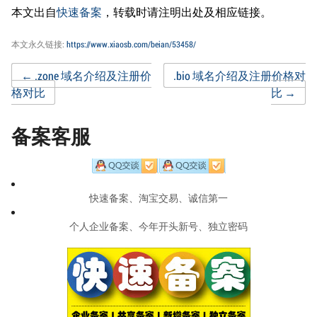
本文出自
快速备案
，转载时请注明出处及相应链接。
本文永久链接:
https://www.xiaosb.com/beian/53458/
Post
←
.zone 域名介绍及注册价
.bio 域名介绍及注册价格对
格对比
比
→
navigation
备案客服
快速备案、淘宝交易、诚信第一
个人企业备案、今年开头新号、独立密码