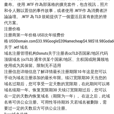
畫布。 使用 .WTF 作為部落格的擴充套件，包含視訊，照片
和令人難以置信的事件故事，或者使用 .WTF作 為消費者評
論論壇。 .WTF 為 TLD 規範提供了一個靈活且富有創意的替
代方案。
注册价格
注册商第一年价格 USD次年续费价
格 USDDomain.com$33.99Google$20Namecheap$4.98$18.98Godaddy$
关于 .wtf 域名
域名注册管理机构Donuts关于注册表ccTLD否国家/地区代码
顶级域名 (ccTLD) 通常供某个国家/地区、主权国或附属领地
使用或为其保留。限制无不适用
注册信息详细信息了解详情最长注册期限10 年这是您可以
手动为域名注册添加的最长年限。续订宽限期30 天当您的
域名过期后，您可享受一定天数的宽限期，在此期间可以将
域名续期一年。恢复宽限期30 天续订宽限期过后，您可以
在一定的天数内恢复域名（期限为一年）。在这之后，此域
名将可供公众注册。可用性等待期35 天若域名被删除，需
要过一定的天数后方可供公众注册。