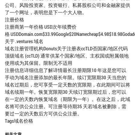
公司、风险投资家、投资银行、私募股权公司和金融家提供
了一个网址，表明您是下一个大人物。
注册价格
注册商第一年价格 USD次年续费价
格 USDDomain.com$33.99Google$20Namecheap$4.98$18.98Godaddy$
关于 .ventures 域名
域名注册管理机构Donuts关于注册表ccTLD否国家/地区代码
顶级域名 (ccTLD) 通常供某个国家/地区、主权国或附属领地
使用或为其保留。限制无不适用
注册信息详细信息了解详情最长注册期限10 年这是您可以
手动为域名注册添加的最长年限。续订宽限期30 天当您的
域名过期后，您可享受一定天数的宽限期，在此期间可以将
域名续期一年。恢复宽限期30 天续订宽限期过后，您可以
在一定的天数内恢复域名（期限为一年）。在这之后，此域
名将可供公众注册。可注册等待期35 天若域名被删除，需
要过一定的天数后方可供公众注册。
Tags域名价格
相关文章