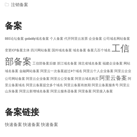
注销备案
备案
BBS论坛备案
godaddy域名备案
个人备案
代开阿里云发票
企业备案
公司域名网站备案
工信
变更ICP备案主体
四川网站备案
国外域名备案
域名备案
备案几百个域名
部备案
工信部备案后缀
浙江域名备案
湖北省域名备案
福建企业备案
网站
域名备案
金融网站备案
阿里云一次备案超过4个域名
阿里云个人企业备案
阿里云企业
阿里云备案
公司网站备案
阿里云企业备案
阿里云公安备案
阿里云域名购买
阿
里云备案域名
阿里云备案提交多个域名
阿里云备案有效期
阿里云备案服务号
阿里云
山东备案
阿里云新增域名备案
阿里云服务器备案
阿里备案
阿里接入备案
备案链接
快速备案
快速备案
快速备案