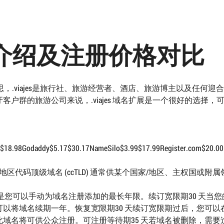
 域名介绍及注册价格对比
的意思，.viajes是旅行社、旅游经营者、酒店、旅游博主以及任何迎
户群的旅游公司来说，.viajes 域名扩展是一个很好的选择，
8.98Godaddy$5.17$30.17NameSilo$3.99$17.99Register.com$20.00Ne
家/地区代码顶级域名 (ccTLD) 通常供某个国家/地区、主权国或附
是您可以手动为域名注册添加的最长年限。续订宽限期30 天当您
以将域名续期一年。恢复宽限期30 天续订宽限期过后，您可以
域名将可供公众注册。可注册等待期35 天若域名被删除，需要