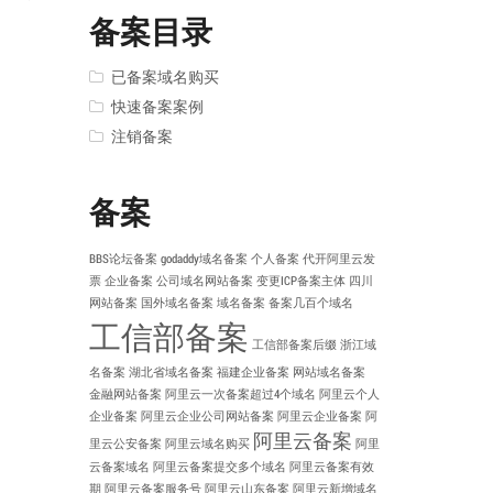
备案目录
已备案域名购买
快速备案案例
注销备案
备案
BBS论坛备案
godaddy域名备案
个人备案
代开阿里云发
票
企业备案
公司域名网站备案
变更ICP备案主体
四川
网站备案
国外域名备案
域名备案
备案几百个域名
工信部备案
工信部备案后缀
浙江域
名备案
湖北省域名备案
福建企业备案
网站域名备案
金融网站备案
阿里云一次备案超过4个域名
阿里云个人
企业备案
阿里云企业公司网站备案
阿里云企业备案
阿
阿里云备案
里云公安备案
阿里云域名购买
阿里
云备案域名
阿里云备案提交多个域名
阿里云备案有效
期
阿里云备案服务号
阿里云山东备案
阿里云新增域名