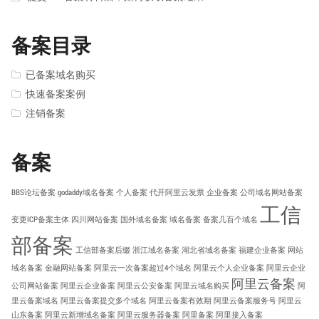
备案目录
已备案域名购买
快速备案案例
注销备案
备案
BBS论坛备案
godaddy域名备案
个人备案
代开阿里云发票
企业备案
公司域名网站备案
工信
变更ICP备案主体
四川网站备案
国外域名备案
域名备案
备案几百个域名
部备案
工信部备案后缀
浙江域名备案
湖北省域名备案
福建企业备案
网站
域名备案
金融网站备案
阿里云一次备案超过4个域名
阿里云个人企业备案
阿里云企业
阿里云备案
公司网站备案
阿里云企业备案
阿里云公安备案
阿里云域名购买
阿
里云备案域名
阿里云备案提交多个域名
阿里云备案有效期
阿里云备案服务号
阿里云
山东备案
阿里云新增域名备案
阿里云服务器备案
阿里备案
阿里接入备案