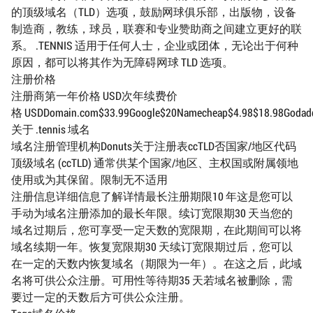
的顶级域名（TLD）选项，鼓励网球俱乐部，出版物，设备
制造商，教练，球员，联赛和专业赞助商之间建立更好的联
系。 .TENNIS 适用于任何人士，企业或团体，无论出于何种
原因，都可以将其作为无障碍网球 TLD 选项。
注册价格
注册商第一年价格 USD次年续费价
格 USDDomain.com$33.99Google$20Namecheap$4.98$18.98Godaddy$
关于 .tennis 域名
域名注册管理机构Donuts关于注册表ccTLD否国家/地区代码
顶级域名 (ccTLD) 通常供某个国家/地区、主权国或附属领地
使用或为其保留。限制无不适用
注册信息详细信息了解详情最长注册期限10 年这是您可以
手动为域名注册添加的最长年限。续订宽限期30 天当您的
域名过期后，您可享受一定天数的宽限期，在此期间可以将
域名续期一年。恢复宽限期30 天续订宽限期过后，您可以
在一定的天数内恢复域名（期限为一年）。在这之后，此域
名将可供公众注册。可用性等待期35 天若域名被删除，需
要过一定的天数后方可供公众注册。