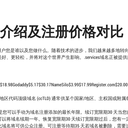
s 域名介绍及注册价格对比
域告诉互联网用户您是谁以及您做什么。随着技术的进步，我们越来越多地转
、更轻松，并将对这个世界产生影响。.services域名正被提
8.98Godaddy$5.17$30.17NameSilo$3.99$17.99Register.com$20.00Ne
家/地区代码顶级域名 (ccTLD) 通常供某个国家/地区、主权国或附
是您可以手动为域名注册添加的最长年限。续订宽限期30 天当您
以将域名续期一年。恢复宽限期30 天续订宽限期过后，您有一
域名将可供公众注册。可注册等待期35 天若域名被删除，需要