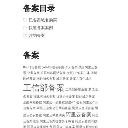
备案目录
已备案域名购买
快速备案案例
注销备案
备案
BBS论坛备案
godaddy域名备案
个人备案
代开阿里云发
票
企业备案
公司域名网站备案
变更ICP备案主体
四川
网站备案
国外域名备案
域名备案
备案几百个域名
工信部备案
工信部备案后缀
浙江域
名备案
湖北省域名备案
福建企业备案
网站域名备案
金融网站备案
阿里云一次备案超过4个域名
阿里云个人
企业备案
阿里云企业公司网站备案
阿里云企业备案
阿
阿里云备案
里云公安备案
阿里云域名购买
阿里
云备案域名
阿里云备案提交多个域名
阿里云备案有效
期
阿里云备案服务号
阿里云山东备案
阿里云新增域名