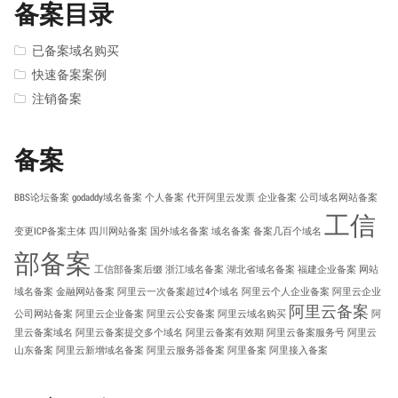
备案目录
已备案域名购买
快速备案案例
注销备案
备案
BBS论坛备案
godaddy域名备案
个人备案
代开阿里云发票
企业备案
公司域名网站备案
工信
变更ICP备案主体
四川网站备案
国外域名备案
域名备案
备案几百个域名
部备案
工信部备案后缀
浙江域名备案
湖北省域名备案
福建企业备案
网站
域名备案
金融网站备案
阿里云一次备案超过4个域名
阿里云个人企业备案
阿里云企业
阿里云备案
公司网站备案
阿里云企业备案
阿里云公安备案
阿里云域名购买
阿
里云备案域名
阿里云备案提交多个域名
阿里云备案有效期
阿里云备案服务号
阿里云
山东备案
阿里云新增域名备案
阿里云服务器备案
阿里备案
阿里接入备案