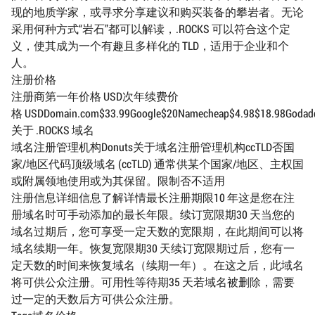
现的地质学家，或寻求分享建议和购买装备的攀岩者。无论
采用何种方式“岩石”都可以解读，.ROCKS 可以符合这个定
义，使其成为一个有趣且多样化的 TLD，适用于企业和个
人。
注册价格
注册商第一年价格 USD次年续费价
格 USDDomain.com$33.99Google$20Namecheap$4.98$18.98Godaddy$
关于 .ROCKS 域名
域名注册管理机构Donuts关于域名注册管理机构ccTLD否国
家/地区代码顶级域名 (ccTLD) 通常供某个国家/地区、主权国
或附属领地使用或为其保留。限制否不适用
注册信息详细信息了解详情最长注册期限10 年这是您在注
册域名时可手动添加的最长年限。续订宽限期30 天当您的
域名过期后，您可享受一定天数的宽限期，在此期间可以将
域名续期一年。恢复宽限期30 天续订宽限期过后，您有一
定天数的时间来恢复域名（续期一年）。在这之后，此域名
将可供公众注册。可用性等待期35 天若域名被删除，需要
过一定的天数后方可供公众注册。