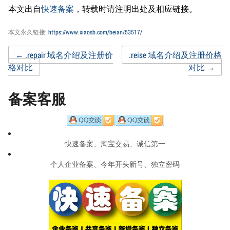
本文出自
快速备案
，转载时请注明出处及相应链接。
本文永久链接:
https://www.xiaosb.com/beian/53517/
Post
←
.repair 域名介绍及注册价
.reise 域名介绍及注册价格
格对比
对比
→
navigation
备案客服
快速备案、淘宝交易、诚信第一
个人企业备案、今年开头新号、独立密码