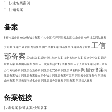
快速备案案例
注销备案
备案
BBS论坛备案
godaddy域名备案
个人备案
代开阿里云发票
企业备案
公司域名网站备案
工信
变更ICP备案主体
四川网站备案
国外域名备案
域名备案
备案几百个域名
部备案
工信部备案后缀
浙江域名备案
湖北省域名备案
福建企业备案
网站
域名备案
金融网站备案
阿里云一次备案超过4个域名
阿里云个人企业备案
阿里云企业
阿里云备案
公司网站备案
阿里云企业备案
阿里云公安备案
阿里云域名购买
阿
里云备案域名
阿里云备案提交多个域名
阿里云备案有效期
阿里云备案服务号
阿里云
山东备案
阿里云新增域名备案
阿里云服务器备案
阿里备案
阿里接入备案
备案链接
快速备案
快速备案
快速备案