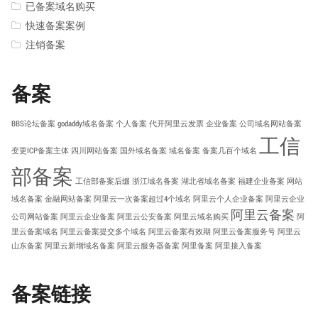
已备案域名购买
快速备案案例
注销备案
备案
BBS论坛备案
godaddy域名备案
个人备案
代开阿里云发票
企业备案
公司域名网站备案
工信
变更ICP备案主体
四川网站备案
国外域名备案
域名备案
备案几百个域名
部备案
工信部备案后缀
浙江域名备案
湖北省域名备案
福建企业备案
网站
域名备案
金融网站备案
阿里云一次备案超过4个域名
阿里云个人企业备案
阿里云企业
阿里云备案
公司网站备案
阿里云企业备案
阿里云公安备案
阿里云域名购买
阿
里云备案域名
阿里云备案提交多个域名
阿里云备案有效期
阿里云备案服务号
阿里云
山东备案
阿里云新增域名备案
阿里云服务器备案
阿里备案
阿里接入备案
备案链接