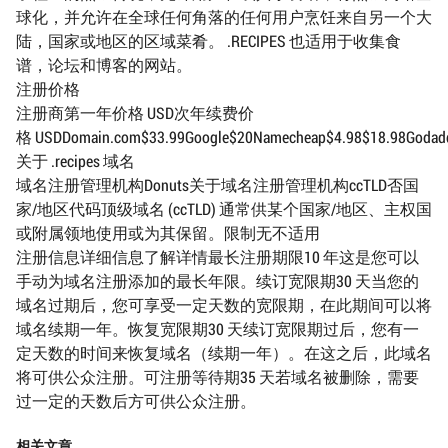
球化，并允许在全球任何角落的任何用户烹饪来自另一个大
陆，国家或地区的区域菜肴。 .RECIPES 也适用于收集食
谱，论坛和博客的网站。
注册价格
注册商第一年价格 USD次年续费价
格 USDDomain.com$33.99Google$20Namecheap$4.98$18.98Godaddy$
关于 .recipes 域名
域名注册管理机构Donuts关于域名注册管理机构ccTLD否国
家/地区代码顶级域名 (ccTLD) 通常供某个国家/地区、主权国
或附属领地使用或为其保留。限制无不适用
注册信息详细信息了解详情最长注册期限10 年这是您可以
手动为域名注册添加的最长年限。续订宽限期30 天当您的
域名过期后，您可享受一定天数的宽限期，在此期间可以将
域名续期一年。恢复宽限期30 天续订宽限期过后，您有一
定天数的时间来恢复域名（续期一年）。在这之后，此域名
将可供公众注册。可注册等待期35 天若域名被删除，需要
过一定的天数后方可供公众注册。
相关文章