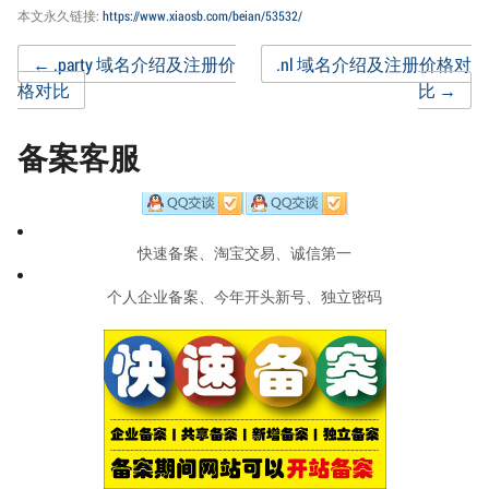
本文永久链接:
https://www.xiaosb.com/beian/53532/
Post
←
.party 域名介绍及注册价
.nl 域名介绍及注册价格对
格对比
比
→
navigation
备案客服
快速备案、淘宝交易、诚信第一
个人企业备案、今年开头新号、独立密码