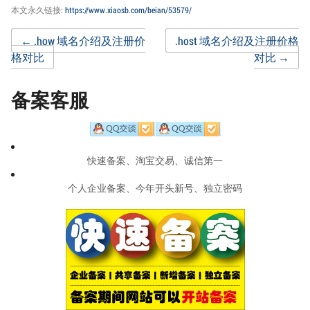
本文永久链接:
https://www.xiaosb.com/beian/53579/
Post
←
.how 域名介绍及注册价
.host 域名介绍及注册价格
格对比
对比
→
navigation
备案客服
快速备案、淘宝交易、诚信第一
个人企业备案、今年开头新号、独立密码