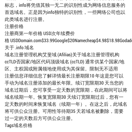
标志，info将凭借其独一无二的识别性成为网络信息服务的
首选域名。正是因为info独特的识别性，一些网络公司也以
此类域名进行注册。
注册价格
注册商第一年价格 USD次年续费价
格 USDDomain.com$33.99Google$20Namecheap$4.98$18.98Godaddy$
关于 .info 域名
域名注册管理机构艾斐域 (Afilias)关于域名注册管理机构
ccTLD否国家/地区代码顶级域名 (ccTLD) 通常供某个国家/地
区、主权国或附属领地使用或为其保留。限制无不适用
注册信息详细信息了解详情最长注册期限10 年这是您可以
手动为域名注册添加的最长年限。续订宽限期30 天当您的
域名过期后，您可享受一定天数的宽限期，在此期间可以将
域名续期一年。恢复宽限期30 天续订宽限期过后，您有一
定天数的时间来恢复域名（续期一年）。在这之后，此域名
将可供公众注册。可用性等待期35 天若域名被删除，需要
过一定的天数后方可供公众注册。
Tags域名价格