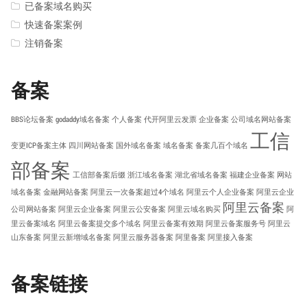
已备案域名购买
快速备案案例
注销备案
备案
BBS论坛备案
godaddy域名备案
个人备案
代开阿里云发票
企业备案
公司域名网站备案
工信
变更ICP备案主体
四川网站备案
国外域名备案
域名备案
备案几百个域名
部备案
工信部备案后缀
浙江域名备案
湖北省域名备案
福建企业备案
网站
域名备案
金融网站备案
阿里云一次备案超过4个域名
阿里云个人企业备案
阿里云企业
阿里云备案
公司网站备案
阿里云企业备案
阿里云公安备案
阿里云域名购买
阿
里云备案域名
阿里云备案提交多个域名
阿里云备案有效期
阿里云备案服务号
阿里云
山东备案
阿里云新增域名备案
阿里云服务器备案
阿里备案
阿里接入备案
备案链接