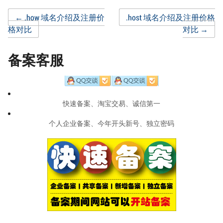
Post
←
.how 域名介绍及注册价
.host 域名介绍及注册价格
格对比
对比
→
navigation
备案客服
快速备案、淘宝交易、诚信第一
个人企业备案、今年开头新号、独立密码