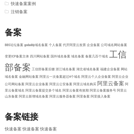
快速备案案例
注销备案
备案
BBS论坛备案
godaddy域名备案
个人备案
代开阿里云发票
企业备案
公司域名网站备案
工信
变更ICP备案主体
四川网站备案
国外域名备案
域名备案
备案几百个域名
部备案
工信部备案后缀
浙江域名备案
湖北省域名备案
福建企业备案
网站
域名备案
金融网站备案
阿里云一次备案超过4个域名
阿里云个人企业备案
阿里云企业
阿里云备案
公司网站备案
阿里云企业备案
阿里云公安备案
阿里云域名购买
阿
里云备案域名
阿里云备案提交多个域名
阿里云备案有效期
阿里云备案服务号
阿里云
山东备案
阿里云新增域名备案
阿里云服务器备案
阿里备案
阿里接入备案
备案链接
快速备案
快速备案
快速备案