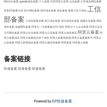
BBS论坛备案
godaddy域名备案
个人备案
代开阿里云发票
企业备案
公司域名网站备案
工信
变更ICP备案主体
四川网站备案
国外域名备案
域名备案
备案几百个域名
部备案
工信部备案后缀
浙江域名备案
湖北省域名备案
福建企业备案
网站
域名备案
金融网站备案
阿里云一次备案超过4个域名
阿里云个人企业备案
阿里云企业
阿里云备案
公司网站备案
阿里云企业备案
阿里云公安备案
阿里云域名购买
阿
里云备案域名
阿里云备案提交多个域名
阿里云备案有效期
阿里云备案服务号
阿里云
山东备案
阿里云新增域名备案
阿里云服务器备案
阿里备案
阿里接入备案
备案链接
快速备案
快速备案
快速备案
Powered by
ICP快速备案
.