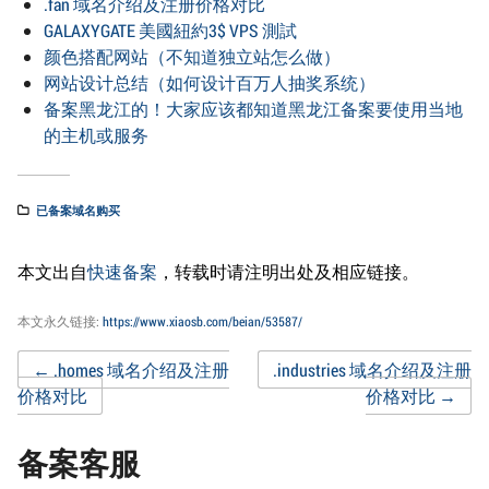
.fan 域名介绍及注册价格对比
GALAXYGATE 美國紐約3$ VPS 測試
颜色搭配网站（不知道独立站怎么做）
网站设计总结（如何设计百万人抽奖系统）
备案黑龙江的！大家应该都知道黑龙江备案要使用当地
的主机或服务
已备案域名购买
本文出自
快速备案
，转载时请注明出处及相应链接。
本文永久链接:
https://www.xiaosb.com/beian/53587/
Post
←
.homes 域名介绍及注册
.industries 域名介绍及注册
价格对比
价格对比
→
navigation
备案客服