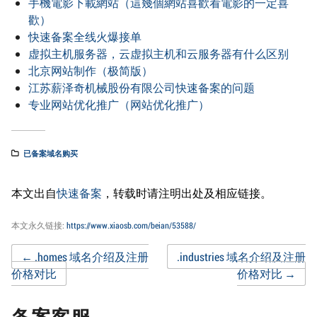
手機電影下載網站（這幾個網站喜歡看電影的一定喜
歡）
快速备案全线火爆接单
虚拟主机服务器，云虚拟主机和云服务器有什么区别
北京网站制作（极简版）
江苏薪泽奇机械股份有限公司快速备案的问题
专业网站优化推广（网站优化推广）
已备案域名购买
本文出自
快速备案
，转载时请注明出处及相应链接。
本文永久链接:
https://www.xiaosb.com/beian/53588/
Post
←
.homes 域名介绍及注册
.industries 域名介绍及注册
价格对比
价格对比
→
navigation