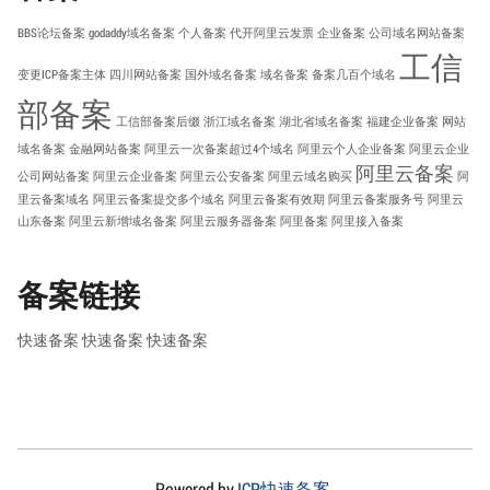
BBS论坛备案
godaddy域名备案
个人备案
代开阿里云发票
企业备案
公司域名网站备案
工信
变更ICP备案主体
四川网站备案
国外域名备案
域名备案
备案几百个域名
部备案
工信部备案后缀
浙江域名备案
湖北省域名备案
福建企业备案
网站
域名备案
金融网站备案
阿里云一次备案超过4个域名
阿里云个人企业备案
阿里云企业
阿里云备案
公司网站备案
阿里云企业备案
阿里云公安备案
阿里云域名购买
阿
里云备案域名
阿里云备案提交多个域名
阿里云备案有效期
阿里云备案服务号
阿里云
山东备案
阿里云新增域名备案
阿里云服务器备案
阿里备案
阿里接入备案
备案链接
快速备案
快速备案
快速备案
Powered by
ICP快速备案
.