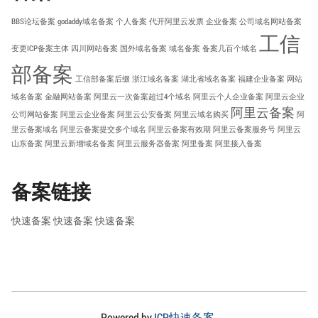
BBS论坛备案
godaddy域名备案
个人备案
代开阿里云发票
企业备案
公司域名网站备案
工信
变更ICP备案主体
四川网站备案
国外域名备案
域名备案
备案几百个域名
部备案
工信部备案后缀
浙江域名备案
湖北省域名备案
福建企业备案
网站
域名备案
金融网站备案
阿里云一次备案超过4个域名
阿里云个人企业备案
阿里云企业
阿里云备案
公司网站备案
阿里云企业备案
阿里云公安备案
阿里云域名购买
阿
里云备案域名
阿里云备案提交多个域名
阿里云备案有效期
阿里云备案服务号
阿里云
山东备案
阿里云新增域名备案
阿里云服务器备案
阿里备案
阿里接入备案
备案链接
快速备案
快速备案
快速备案
Powered by
ICP快速备案
.