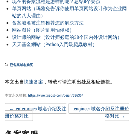
现在的备案流程是怎样的呢？总结8个要点
单页网站（玛雅兔告诉你使用单页网站设计作为企业网
站的八大理由）
备案域名被注销推荐您的解决方法
网站图片（图片乱用怕侵权）
设计师的网站（设计师必逛的38个国内外设计网站）
天天基金網站（Python入門級爬蟲教材）
已备案域名购买
本文出自
快速备案
，转载时请注明出处及相应链接。
本文永久链接:
https://www.xiaosb.com/beian/53635/
Post
←
.enterprises 域名介绍及注
.engineer 域名介绍及注册价
册价格对比
格对比
→
navigation