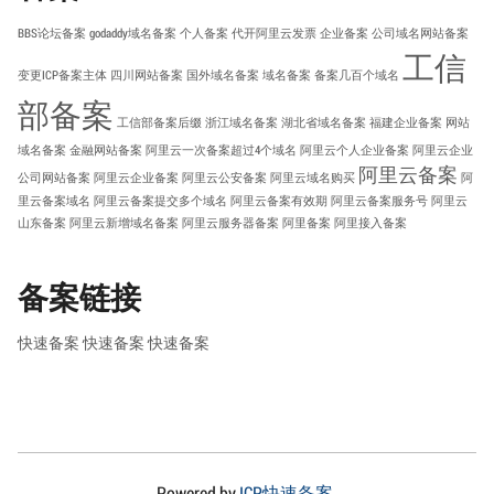
BBS论坛备案
godaddy域名备案
个人备案
代开阿里云发票
企业备案
公司域名网站备案
工信
变更ICP备案主体
四川网站备案
国外域名备案
域名备案
备案几百个域名
部备案
工信部备案后缀
浙江域名备案
湖北省域名备案
福建企业备案
网站
域名备案
金融网站备案
阿里云一次备案超过4个域名
阿里云个人企业备案
阿里云企业
阿里云备案
公司网站备案
阿里云企业备案
阿里云公安备案
阿里云域名购买
阿
里云备案域名
阿里云备案提交多个域名
阿里云备案有效期
阿里云备案服务号
阿里云
山东备案
阿里云新增域名备案
阿里云服务器备案
阿里备案
阿里接入备案
备案链接
快速备案
快速备案
快速备案
Powered by
ICP快速备案
.