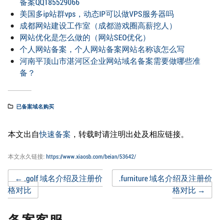
备案QQ185529066
美国多ip站群vps，动态IP可以做VPS服务器吗
成都网站建设工作室（成都游戏圈高薪挖人）
网站优化是怎么做的（网站SEO优化）
个人网站备案，个人网站备案网站名称该怎么写
河南平顶山市湛河区企业网站域名备案需要做哪些准
备？
已备案域名购买
本文出自
快速备案
，转载时请注明出处及相应链接。
本文永久链接:
https://www.xiaosb.com/beian/53642/
Post
←
.golf 域名介绍及注册价
.furniture 域名介绍及注册价
格对比
格对比
→
navigation