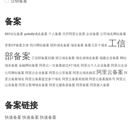
注销备案
备案
BBS论坛备案
godaddy域名备案
个人备案
代开阿里云发票
企业备案
公司域名网站备案
工信
变更ICP备案主体
四川网站备案
国外域名备案
域名备案
备案几百个域名
部备案
工信部备案后缀
浙江域名备案
湖北省域名备案
福建企业备案
网站
域名备案
金融网站备案
阿里云一次备案超过4个域名
阿里云个人企业备案
阿里云企业
阿里云备案
公司网站备案
阿里云企业备案
阿里云公安备案
阿里云域名购买
阿
里云备案域名
阿里云备案提交多个域名
阿里云备案有效期
阿里云备案服务号
阿里云
山东备案
阿里云新增域名备案
阿里云服务器备案
阿里备案
阿里接入备案
备案链接
快速备案
快速备案
快速备案