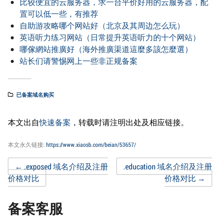
比较便宜的云服务器，求一台平价好用的云服务器，配
置可以低一些，有推荐
自助游攻略哪个网站好（北京及其周边怎么玩）
英语听力练习网站（日常提升英语听力的十个网站）
哪傢網站推廣好（海外推廣渠道這麼多該怎麼選）
站长们请警惕网上一些非正规备案
已备案域名购买
本文出自
快速备案
，转载时请注明出处及相应链接。
本文永久链接:
https://www.xiaosb.com/beian/53657/
Post
←
.exposed 域名介绍及注册
.education 域名介绍及注册
价格对比
价格对比
→
navigation
备案客服