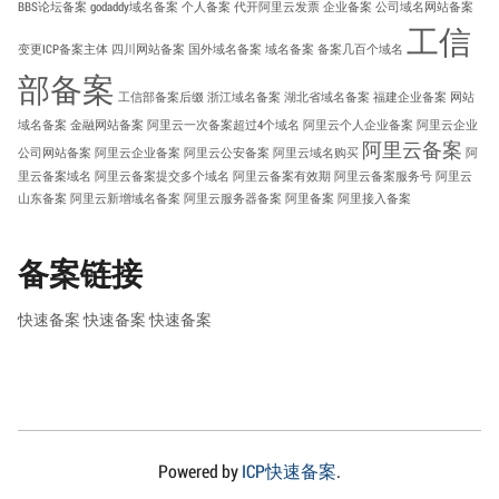
BBS论坛备案
godaddy域名备案
个人备案
代开阿里云发票
企业备案
公司域名网站备案
工信
变更ICP备案主体
四川网站备案
国外域名备案
域名备案
备案几百个域名
部备案
工信部备案后缀
浙江域名备案
湖北省域名备案
福建企业备案
网站
域名备案
金融网站备案
阿里云一次备案超过4个域名
阿里云个人企业备案
阿里云企业
阿里云备案
公司网站备案
阿里云企业备案
阿里云公安备案
阿里云域名购买
阿
里云备案域名
阿里云备案提交多个域名
阿里云备案有效期
阿里云备案服务号
阿里云
山东备案
阿里云新增域名备案
阿里云服务器备案
阿里备案
阿里接入备案
备案链接
快速备案
快速备案
快速备案
Powered by
ICP快速备案
.