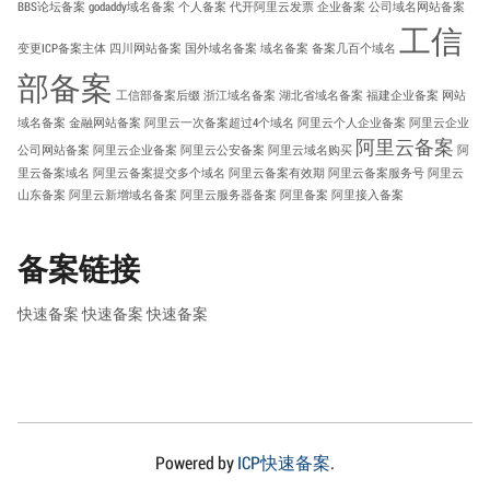
BBS论坛备案
godaddy域名备案
个人备案
代开阿里云发票
企业备案
公司域名网站备案
工信
变更ICP备案主体
四川网站备案
国外域名备案
域名备案
备案几百个域名
部备案
工信部备案后缀
浙江域名备案
湖北省域名备案
福建企业备案
网站
域名备案
金融网站备案
阿里云一次备案超过4个域名
阿里云个人企业备案
阿里云企业
阿里云备案
公司网站备案
阿里云企业备案
阿里云公安备案
阿里云域名购买
阿
里云备案域名
阿里云备案提交多个域名
阿里云备案有效期
阿里云备案服务号
阿里云
山东备案
阿里云新增域名备案
阿里云服务器备案
阿里备案
阿里接入备案
备案链接
快速备案
快速备案
快速备案
Powered by
ICP快速备案
.