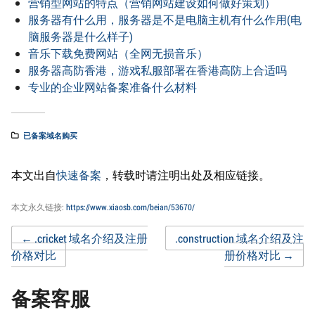
营销型网站的特点（营销网站建设如何做好策划）
服务器有什么用，服务器是不是电脑主机有什么作用(电
脑服务器是什么样子)
音乐下载免费网站（全网无损音乐）
服务器高防香港，游戏私服部署在香港高防上合适吗
专业的企业网站备案准备什么材料
已备案域名购买
本文出自
快速备案
，转载时请注明出处及相应链接。
本文永久链接:
https://www.xiaosb.com/beian/53670/
Post
←
.cricket 域名介绍及注册
.construction 域名介绍及注
价格对比
册价格对比
→
navigation
备案客服