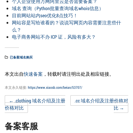
个人企业使用万网阿里云是否需要备案？
域名 查询（Python批量查询域名whois信息）
目前网站站内seo优化8点技巧！
网站容是写给谁看的？说说写网页内容需要注意些什
么？
电子商务网站不办 ICP 证，风险有多大？
已备案域名购买
本文出自
快速备案
，转载时请注明出处及相应链接。
本文永久链接:
https://www.xiaosb.com/beian/53707/
Post
←
.clothing 域名介绍及注册
.cc 域名介绍及注册价格对
价格对比
比
→
navigation
备案客服