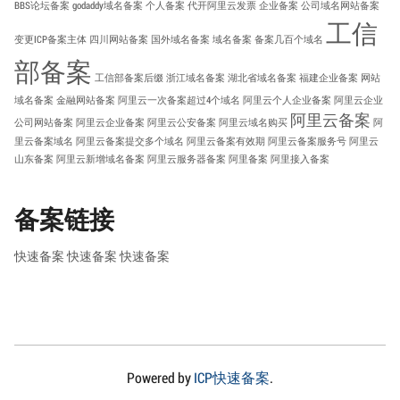
BBS论坛备案
godaddy域名备案
个人备案
代开阿里云发票
企业备案
公司域名网站备案
工信
变更ICP备案主体
四川网站备案
国外域名备案
域名备案
备案几百个域名
部备案
工信部备案后缀
浙江域名备案
湖北省域名备案
福建企业备案
网站
域名备案
金融网站备案
阿里云一次备案超过4个域名
阿里云个人企业备案
阿里云企业
阿里云备案
公司网站备案
阿里云企业备案
阿里云公安备案
阿里云域名购买
阿
里云备案域名
阿里云备案提交多个域名
阿里云备案有效期
阿里云备案服务号
阿里云
山东备案
阿里云新增域名备案
阿里云服务器备案
阿里备案
阿里接入备案
备案链接
快速备案
快速备案
快速备案
Powered by
ICP快速备案
.