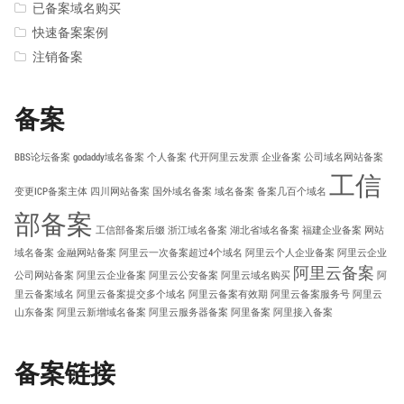
已备案域名购买
快速备案案例
注销备案
备案
BBS论坛备案
godaddy域名备案
个人备案
代开阿里云发票
企业备案
公司域名网站备案
工信
变更ICP备案主体
四川网站备案
国外域名备案
域名备案
备案几百个域名
部备案
工信部备案后缀
浙江域名备案
湖北省域名备案
福建企业备案
网站
域名备案
金融网站备案
阿里云一次备案超过4个域名
阿里云个人企业备案
阿里云企业
阿里云备案
公司网站备案
阿里云企业备案
阿里云公安备案
阿里云域名购买
阿
里云备案域名
阿里云备案提交多个域名
阿里云备案有效期
阿里云备案服务号
阿里云
山东备案
阿里云新增域名备案
阿里云服务器备案
阿里备案
阿里接入备案
备案链接