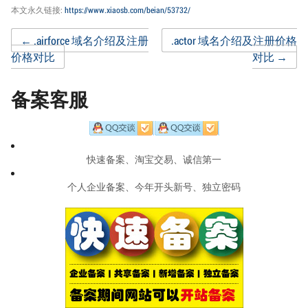
本文永久链接:
https://www.xiaosb.com/beian/53732/
Post
←
.airforce 域名介绍及注册
.actor 域名介绍及注册价格
价格对比
对比
→
navigation
备案客服
快速备案、淘宝交易、诚信第一
个人企业备案、今年开头新号、独立密码