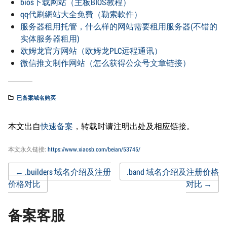
bios下载网站（主板BIOS教程）
qq代刷網站大全免費（勒索軟件）
服务器租用托管，什么样的网站需要租用服务器(不错的
实体服务器租用)
欧姆龙官方网站（欧姆龙PLC远程通讯）
微信推文制作网站（怎么获得公众号文章链接）
已备案域名购买
本文出自
快速备案
，转载时请注明出处及相应链接。
本文永久链接:
https://www.xiaosb.com/beian/53745/
Post
←
.builders 域名介绍及注册
.band 域名介绍及注册价格
价格对比
对比
→
navigation
备案客服