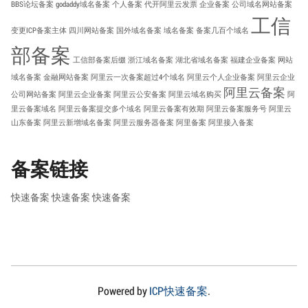
BBS论坛备案
godaddy域名备案
个人备案
代开阿里云发票
企业备案
公司域名网站备案
工信
变更ICP备案主体
四川网站备案
国外域名备案
域名备案
备案几百个域名
部备案
工信部备案后缀
浙江域名备案
湖北省域名备案
福建企业备案
网站
域名备案
金融网站备案
阿里云一次备案超过4个域名
阿里云个人企业备案
阿里云企业
阿里云备案
公司网站备案
阿里云企业备案
阿里云公安备案
阿里云域名购买
阿
里云备案域名
阿里云备案提交多个域名
阿里云备案有效期
阿里云备案服务号
阿里云
山东备案
阿里云新增域名备案
阿里云服务器备案
阿里备案
阿里接入备案
备案链接
快速备案
快速备案
快速备案
Powered by
ICP快速备案
.