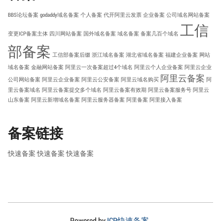
BBS论坛备案
godaddy域名备案
个人备案
代开阿里云发票
企业备案
公司域名网站备案
工信
变更ICP备案主体
四川网站备案
国外域名备案
域名备案
备案几百个域名
部备案
工信部备案后缀
浙江域名备案
湖北省域名备案
福建企业备案
网站
域名备案
金融网站备案
阿里云一次备案超过4个域名
阿里云个人企业备案
阿里云企业
阿里云备案
公司网站备案
阿里云企业备案
阿里云公安备案
阿里云域名购买
阿
里云备案域名
阿里云备案提交多个域名
阿里云备案有效期
阿里云备案服务号
阿里云
山东备案
阿里云新增域名备案
阿里云服务器备案
阿里备案
阿里接入备案
备案链接
快速备案
快速备案
快速备案
Powered by
ICP快速备案
.