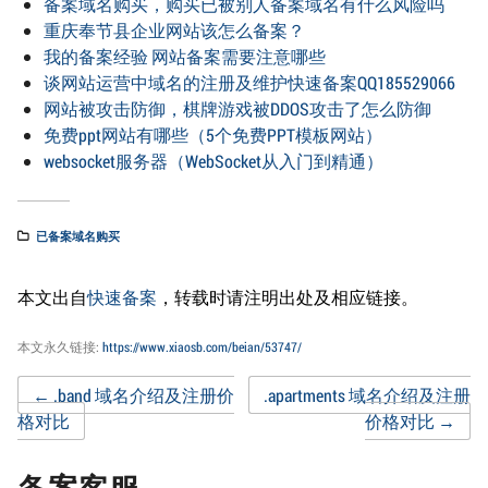
备案域名购买，购买已被别人备案域名有什么风险吗
重庆奉节县企业网站该怎么备案？
我的备案经验 网站备案需要注意哪些
谈网站运营中域名的注册及维护快速备案QQ185529066
网站被攻击防御，棋牌游戏被DDOS攻击了怎么防御
免费ppt网站有哪些（5个免费PPT模板网站）
websocket服务器（WebSocket从入门到精通）
已备案域名购买
本文出自
快速备案
，转载时请注明出处及相应链接。
本文永久链接:
https://www.xiaosb.com/beian/53747/
Post
←
.band 域名介绍及注册价
.apartments 域名介绍及注册
格对比
价格对比
→
navigation