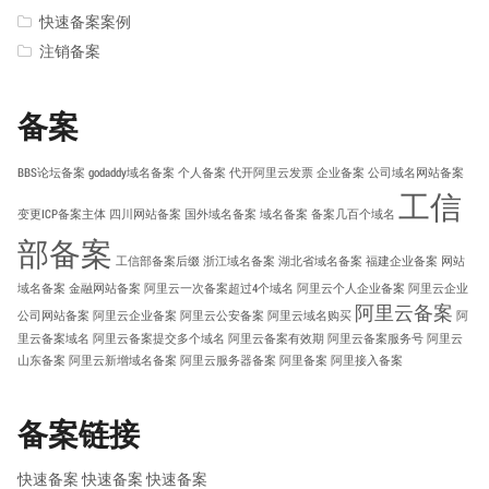
快速备案案例
注销备案
备案
BBS论坛备案
godaddy域名备案
个人备案
代开阿里云发票
企业备案
公司域名网站备案
工信
变更ICP备案主体
四川网站备案
国外域名备案
域名备案
备案几百个域名
部备案
工信部备案后缀
浙江域名备案
湖北省域名备案
福建企业备案
网站
域名备案
金融网站备案
阿里云一次备案超过4个域名
阿里云个人企业备案
阿里云企业
阿里云备案
公司网站备案
阿里云企业备案
阿里云公安备案
阿里云域名购买
阿
里云备案域名
阿里云备案提交多个域名
阿里云备案有效期
阿里云备案服务号
阿里云
山东备案
阿里云新增域名备案
阿里云服务器备案
阿里备案
阿里接入备案
备案链接
快速备案
快速备案
快速备案