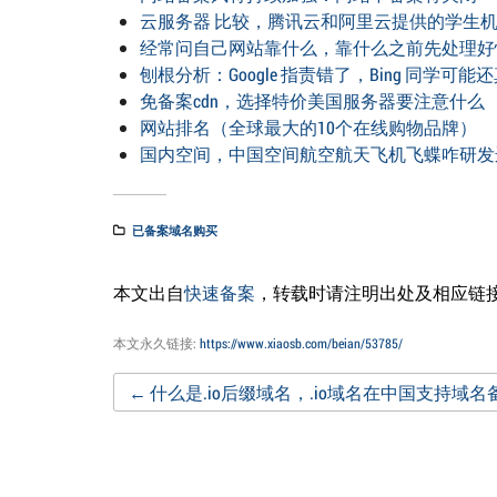
云服务器 比较，腾讯云和阿里云提供的学生
经常问自己网站靠什么，靠什么之前先处理好
刨根分析：Google 指责错了，Bing 同学可能
免备案cdn，选择特价美国服务器要注意什么
网站排名（全球最大的10个在线购物品牌）
国内空间，中国空间航空航天飞机飞蝶咋研发
已备案域名购买
本文出自
快速备案
，转载时请注明出处及相应链
本文永久链接:
https://www.xiaosb.com/beian/53785/
Post
←
什么是.io后缀域名，.io域名在中国支持域名
navigation