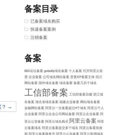
备案目录
已备案域名购买
快速备案案例
注销备案
备案
BBS论坛备案
godaddy域名备案
个人备案
代开阿里云发
票
企业备案
公司域名网站备案
变更ICP备案主体
四川
网站备案
国外域名备案
域名备案
备案几百个域名
工信部备案
工信部备案后缀
浙江域
名备案
湖北省域名备案
福建企业备案
网站域名备案
案？
→
金融网站备案
阿里云一次备案超过4个域名
阿里云个人
企业备案
阿里云企业公司网站备案
阿里云企业备案
阿
阿里云备案
里云公安备案
阿里云域名购买
阿里
云备案域名
阿里云备案提交多个域名
阿里云备案有效
期
阿里云备案服务号
阿里云山东备案
阿里云新增域名