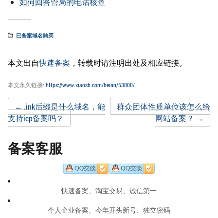
如何回答管局的电话核查
已备案域名购买
本文出自
快速备案
，转载时请注明出处及相应链接。
本文永久链接:
https://www.xiaosb.com/beian/53800/
Post
←
.ink后缀是什么域名，能
群众团体性质单位该怎么给
支持icp备案吗？
网站备案？
→
navigation
备案客服
快速备案、淘宝交易、诚信第一
个人企业备案、今年开头新号、独立密码