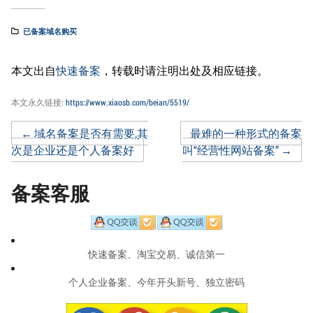
已备案域名购买
本文出自
快速备案
，转载时请注明出处及相应链接。
本文永久链接:
https://www.xiaosb.com/beian/5519/
Post
←
域名备案是否有需要,其
最难的一种形式的备案
次是企业还是个人备案好
叫“经营性网站备案”
→
navigation
备案客服
快速备案、淘宝交易、诚信第一
个人企业备案、今年开头新号、独立密码