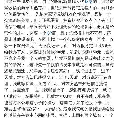
可能有些朋友会说，自己的网站就是找人代
备案
的，可能这
些诚信的商家固然存在，但绝大部分肯定是骗人的，而且会
让你很受伤的。 先给大家说说我现在的情况吧，想给一个
交流论坛备案，但走正规渠道，把资料都准备齐全了去四川
通信管理局，结果被告知不受理免费的论坛备案，必须是经
营性的才办，需要一个
ICP
证，靠！想想根本就不可行，还
是走其他渠道吧，在网上找了一个代备案的商家，百度、谷
歌一下QQ号看见并无不良记录，而且对方很肯定可以3-5天
给我办下来，需要提前付款200元，最后讲价到150元（当然
不完全是我一个人的意愿，毕竟不是担保交易或办成功才交
费的情况下，这种先一半款的情况本来就是不可信的，当时
还是犯迷途，想早点把论坛备案好），钱打过去了，过了3
天后，对方告知已经提交了，过了5天后，对方说还正在办
理，我就等呀等，又过了5天，对方突然告知把信息搞错
了，要重新来。 这时我就冒火了，感觉有点被骗了，就打
电话过去，结果关机。此后对方QQ就一直不在线，现在我
也暂时不公布这小子的QQ号，这周过了如果还没下来，肯
定要去帮他“宣传”下。人肉死他 最令我气氛的是我提供给他
的以前在备案中心用的帐号、密码，上面有两个域名，一个