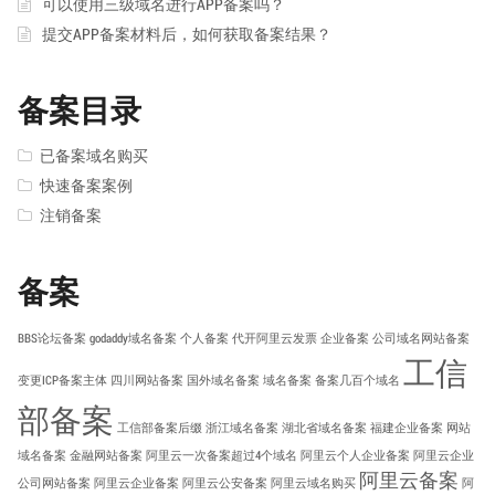
可以使用三级域名进行APP备案吗？
提交APP备案材料后，如何获取备案结果？
备案目录
已备案域名购买
快速备案案例
注销备案
备案
BBS论坛备案
godaddy域名备案
个人备案
代开阿里云发票
企业备案
公司域名网站备案
工信
变更ICP备案主体
四川网站备案
国外域名备案
域名备案
备案几百个域名
部备案
工信部备案后缀
浙江域名备案
湖北省域名备案
福建企业备案
网站
域名备案
金融网站备案
阿里云一次备案超过4个域名
阿里云个人企业备案
阿里云企业
阿里云备案
公司网站备案
阿里云企业备案
阿里云公安备案
阿里云域名购买
阿