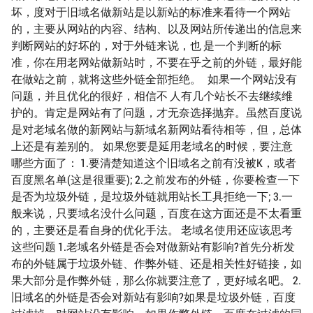
坏，度对于旧域名做新站是以新站的标准来看待一个网站
的，主要从网站的内容、结构、以及网站所传递出的信息来
判断网站的好坏的，对于外链来说，也 是一个判断的标
准，你在用老网站做新站时，不要在乎之前的外链，最好能
在做站之前，就将这些外链全部拒绝。 如果一个网站没有
问题，并且优化的很好，相信不 人有几个站长不去继续维
护的。肯定是网站有了问题，才无奈选择抛弃。虽然百度说
是对老域名做的新网站与新域名新网站看待相等，但，总体
上还是有差别的。 如果您要是延用老域名的时候，要注意
哪些方面了： 1.要清楚知道这个旧域名之前有没被K，或者
百度黑名单(这是很重要); 2.之前发布的外链，你要检查一下
是否为垃圾外链，是垃圾外链就用站长工具拒绝一下; 3.一
般来说，只要域名没什么问题，百度在这方面还是不太看重
的，主要还是看自身的优化手法。 老域名使用还应该思考
这些问题 1.老域名外链是否会对做新站有影响?首先分析发
布的外链属于垃圾外链、作弊外链、还是相关性好链接，如
果大部分是作弊外链，那么你就要注意了，更好域名吧。 2.
旧域名的外链是否会对新站有影响?如果是垃圾外链，百度