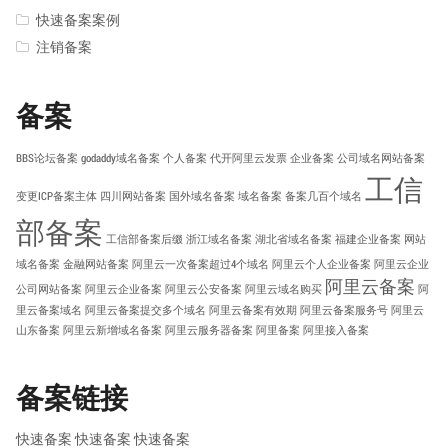
快速备案案例
注销备案
备案
BBS论坛备案
godaddy域名备案
个人备案
代开阿里云发票
企业备案
公司域名网站备案
工信
变更ICP备案主体
四川网站备案
国外域名备案
域名备案
备案几百个域名
部备案
工信部备案后缀
浙江域名备案
湖北省域名备案
福建企业备案
网站
域名备案
金融网站备案
阿里云一次备案超过4个域名
阿里云个人企业备案
阿里云企业
阿里云备案
公司网站备案
阿里云企业备案
阿里云公安备案
阿里云域名购买
阿
里云备案域名
阿里云备案提交多个域名
阿里云备案有效期
阿里云备案服务号
阿里云
山东备案
阿里云新增域名备案
阿里云服务器备案
阿里备案
阿里接入备案
备案链接
快速备案
快速备案
快速备案