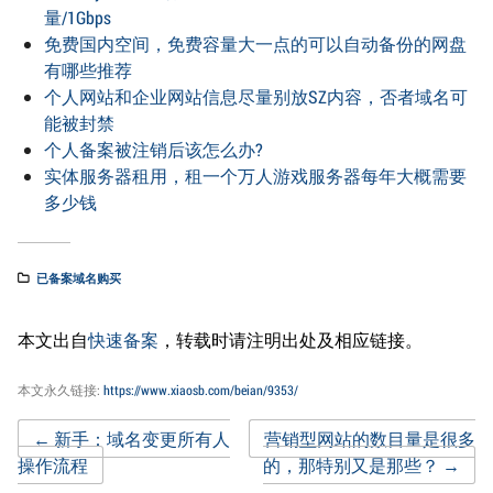
量/1Gbps
免费国内空间，免费容量大一点的可以自动备份的网盘
有哪些推荐
个人网站和企业网站信息尽量别放SZ内容，否者域名可
能被封禁
个人备案被注销后该怎么办?
实体服务器租用，租一个万人游戏服务器每年大概需要
多少钱
已备案域名购买
本文出自
快速备案
，转载时请注明出处及相应链接。
本文永久链接:
https://www.xiaosb.com/beian/9353/
Post
←
新手：域名变更所有人
营销型网站的数目量是很多
操作流程
的，那特别又是那些？
→