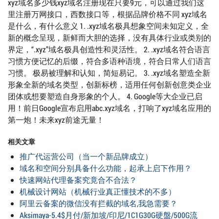
xyz域名多少钱xyz域名注册现在只要9元，可以通过我们这
里注册万网接口，西数接口等，根据品牌价格不同 xyz域名
是什么，有什么意义 1. .xyz域名极具想象空间未知定义，全
新的概念呈现，新鲜而大胆的选择，没有具体行业或类别的
界定，“.xyz”域名极具创造性和灵活性。 2. .xyz域名符合语言
习惯方便记忆的后缀，符合多语种语境，符合日常人们语言
习惯。 极易被理解和认知，简短易记。 3. .xyz域名塑造全新
形象全新的域名类型，创新标榜，适用任何创新创意类企业
团体或想要塑造自身形象的个人。 4. Google等大企业已启
用！前日Google宣布启用abc.xyz域名，打响了xyz域名应用的
第一炮！未来xyz前途无量！
相关文章
推广代运营公司（当一个新品牌成立）
域名和空间分别具备什么功能，起承上启下作用？
快速网站代理备案究竟合不合法？
机械设计网站（机械行业真正懂技术的不多）
阿里云备案的微信没有拦截的域名,我急需要？
Aksimaya-5.4$月付/新加坡/印尼/1C1G30G硬盤/500G流