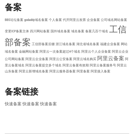
备案
BBS论坛备案
godaddy域名备案
个人备案
代开阿里云发票
企业备案
公司域名网站备案
工信
变更ICP备案主体
四川网站备案
国外域名备案
域名备案
备案几百个域名
部备案
工信部备案后缀
浙江域名备案
湖北省域名备案
福建企业备案
网站
域名备案
金融网站备案
阿里云一次备案超过4个域名
阿里云个人企业备案
阿里云企业
阿里云备案
公司网站备案
阿里云企业备案
阿里云公安备案
阿里云域名购买
阿
里云备案域名
阿里云备案提交多个域名
阿里云备案有效期
阿里云备案服务号
阿里云
山东备案
阿里云新增域名备案
阿里云服务器备案
阿里备案
阿里接入备案
备案链接
快速备案
快速备案
快速备案