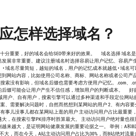
O应怎样选择域名？
十分重要，好的域名会给SEO带来好的效果。 域名选择 域名
站发展非常重要。建议注册域名时选择容易让用户记忆、容易产
• 域名尽量简短，越短的域名，用户的记忆成本就越低 • 域名可
想到网站内容，比如使用公司名称、商标、网站名称或者公司产
索没有影响，但域名后缀也需要考虑方便用户记忆。.com、.cn、
的后缀可能会让用户产生不信任感，增加用户的判断成本。 好
忠诚用户、自有用户，搜索引擎可以通过多种渠道和手段定位网站
答案、需要解决问题时，自然而然想到某网站的用户 2、有内容要
、有事儿没事儿都在某网站上逛的用户 主动访问用户占比最重要
大，在搜索引擎PK排序时胜算最大。 主动访问用户绝对量也很
越来越大，是证明网站健康发展的重要论据之一。 举例：A和B
差不大，而在今天，A站主动访问用户占比为30%，而B站绝对流量