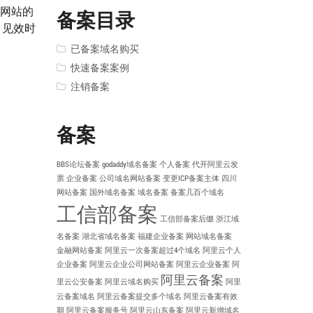
做网站的
备案目录
，见效时
已备案域名购买
快速备案案例
注销备案
备案
BBS论坛备案
godaddy域名备案
个人备案
代开阿里云发
票
企业备案
公司域名网站备案
变更ICP备案主体
四川
网站备案
国外域名备案
域名备案
备案几百个域名
工信部备案
工信部备案后缀
浙江域
名备案
湖北省域名备案
福建企业备案
网站域名备案
金融网站备案
阿里云一次备案超过4个域名
阿里云个人
企业备案
阿里云企业公司网站备案
阿里云企业备案
阿
阿里云备案
里云公安备案
阿里云域名购买
阿里
云备案域名
阿里云备案提交多个域名
阿里云备案有效
期
阿里云备案服务号
阿里云山东备案
阿里云新增域名