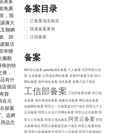
或者多
备案目录
能免廣
見，我
已备案域名购买
能讓廣大
快速备案案例
代互聯網
臉、3D
注销备案
的虛擬活
部串聯
备案
大圖觀
特殊的快
BBS论坛备案
godaddy域名备案
个人备案
代开阿里云发
之後，
票
企业备案
公司域名网站备案
变更ICP备案主体
四川
產品有什
网站备案
国外域名备案
域名备案
备案几百个域名
搞這個回
工信部备案
有貨
工信部备案后缀
浙江域
易在元
名备案
湖北省域名备案
福建企业备案
网站域名备案
金融网站备案
阿里云一次备案超过4个域名
阿里云个人
還在探索
企业备案
阿里云企业公司网站备案
阿里云企业备案
阿
”。這網
阿里云备案
里云公安备案
阿里云域名购买
阿里
趣用品怎
云备案域名
阿里云备案提交多个域名
阿里云备案有效
期
阿里云备案服务号
阿里云山东备案
阿里云新增域名