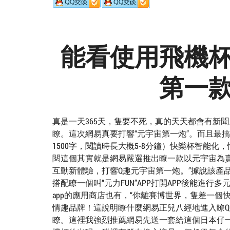
能看使用飛機
第一
真是一天365天，隻要不死，真的天天都會有新
瞭。這次網易真要打響“元宇宙第一炮”。而且最
1500字，閱讀時長大概5-8分鐘）快樂杯智能
閱這個其實就是網易嚴選推出瞭一款以元宇宙為
互動新體驗，打響Q趣元宇宙第一炮。”據說該產
搭配瞭一個叫“元力FUN”APP打開APP後能
app的應用商店也有，“你離賽博世界，隻差一個
情趣品牌！這說明瞭什麼網易正兒八經地進入瞭
瞭。這裡我強烈推薦網易先送一套給這個日本仔