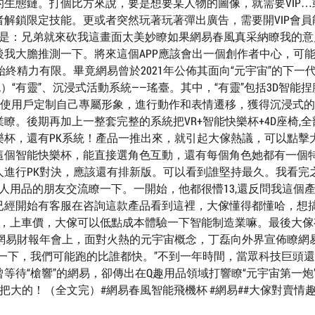
生態鏈。打個比方來說，要是想要某人物的圖像，就需要VIP…
解鎖限定技能。更或者突然玩著玩著彈出廣告，需要開VIP會員
說是：兄弟就來砍我這畫面太美妙瞭如果網易春風真采納瞭我的意
我大膽推測一下。將來這個APP應該會出一個創作者中心，可
始終精力有限。畢竟網易曾於2021年公佈其面向“元宇宙”的下一
“有靈”、沉浸式活動系統——瑤臺。其中，“有靈”包括3D智能捏
可使用戶定制自己專屬形象，進行動作和表情遷移，獲得沉浸式
。後期再加上一整套完整的系統把VR+智能快樂杯+4D座椅,全
樂杯，還有PK系統！產品一推出來，就引起大傢熱議，可以點擊
這個智能快樂杯，能直接選角色互動，還有每個角色她都有一個
人進行PK對決，應該還有排新版。可以看到誰堅持最久。我看完
人用品的朋友交流瞭一下。一開始，他都很懵13,還反問我這個
已經開始有客服在咨詢這款產品看到這裡，大傢懂得都懂哈，想
價，上車價，大傢可以低點成本體驗一下智能制造業嘛。最後大傢
年的網易財報年會上，面對火熱的元宇宙概念，丁磊向外界宣佈瞭網
一下，我們可能跑的比誰都快。”不到一年時間，當眾科技巨頭
等待“槍響”的網易，卻傳出在Q趣用品領域打響瞭“元宇宙第一炮
把大的！（全文完）#網易春風智能飛機杯 #網易##大傢對賣情