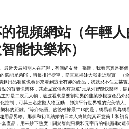
杯的視頻網站（年輕人
款智能快樂杯）
聞。最近天辰和別人在群聊，有個網友發一張圖，我看完真是整個
搞的還能兄弟PK，時長排行榜單，簡直互擼娃大戰走近現實！（
化，情趣用品賽道也卷起來看到這麼有趣的產品，我就忍不住去某寶
賣點的智能快樂杯，其產品宣傳頁有寫道“元系列智能快樂杯，開
品主打是二次元人物，這波看來是要割宅男的韭菜瞭根據產品介
進行多元化控制，可與三名虛擬人物互動，飾演平行世界裡的完美情人
快樂杯的距離。”等介紹語。然後根據最牛13的是，網易春風為網
Q趣用品界瞭。那個和初音結婚的日本人終於能真正意義上和初音
一套產品，用來炒下熱度！關於智能飛機和元宇宙的暢想關於這