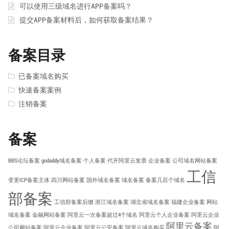
可以使用三级域名进行APP备案吗？
提交APP备案材料后，如何获取备案结果？
备案目录
已备案域名购买
快速备案案例
注销备案
备案
BBS论坛备案
godaddy域名备案
个人备案
代开阿里云发票
企业备案
公司域名网站备案
工信
变更ICP备案主体
四川网站备案
国外域名备案
域名备案
备案几百个域名
部备案
工信部备案后缀
浙江域名备案
湖北省域名备案
福建企业备案
网站
域名备案
金融网站备案
阿里云一次备案超过4个域名
阿里云个人企业备案
阿里云企业
阿里云备案
公司网站备案
阿里云企业备案
阿里云公安备案
阿里云域名购买
阿