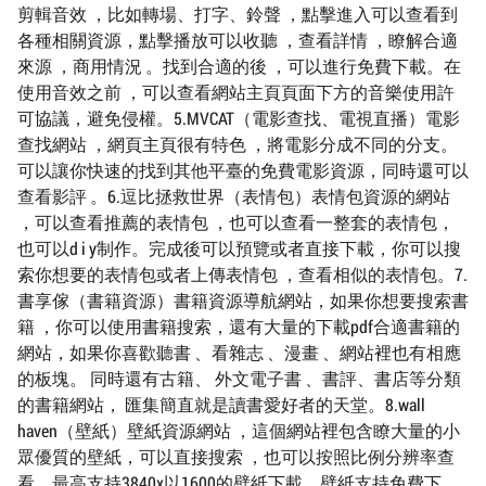
剪輯音效 ，比如轉場、打字、鈴聲 ，點擊進入可以查看到
各種相關資源，點擊播放可以收聽 ，查看詳情 ，瞭解合適
來源 ，商用情況 。找到合適的後 ，可以進行免費下載。在
使用音效之前 ，可以查看網站主頁頁面下方的音樂使用許
可協議，避免侵權。5.MVCAT（電影查找、電視直播）電影
查找網站 ，網頁主頁很有特色 ，將電影分成不同的分支。
可以讓你快速的找到其他平臺的免費電影資源，同時還可以
查看影評 。6.逗比拯救世界（表情包）表情包資源的網站
，可以查看推薦的表情包 ，也可以查看一整套的表情包，
也可以d i y制作。完成後可以預覽或者直接下載，你可以搜
索你想要的表情包或者上傳表情包 ，查看相似的表情包。7.
書享傢（書籍資源）書籍資源導航網站，如果你想要搜索書
籍 ，你可以使用書籍搜索，還有大量的下載pdf合適書籍的
網站，如果你喜歡聽書 、看雜志 、漫畫 、網站裡也有相應
的板塊。 同時還有古籍、 外文電子書 、書評、書店等分類
的書籍網站， 匯集簡直就是讀書愛好者的天堂。8.wall
haven（壁紙）壁紙資源網站 ，這個網站裡包含瞭大量的小
眾優質的壁紙，可以直接搜索 ，也可以按照比例分辨率查
看，最高支持3840x以1600的壁紙下載。壁紙支持免費下