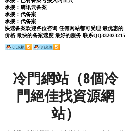
冷門網站（8個冷
門絕佳找資源網
站）