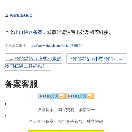
已备案域名购买
本文出自
快速备案
，转载时请注明出处及相应链接。
本文永久链接:
https://www.xiaosb.com/beian/51930/
Post
←
冷門網站（這些小眾的
冷門網站（小眾冷門）
→
冷門在線工具網站）
navigation
备案客服
快速备案、淘宝交易、诚信第一
个人企业备案、今年开头新号、独立密码