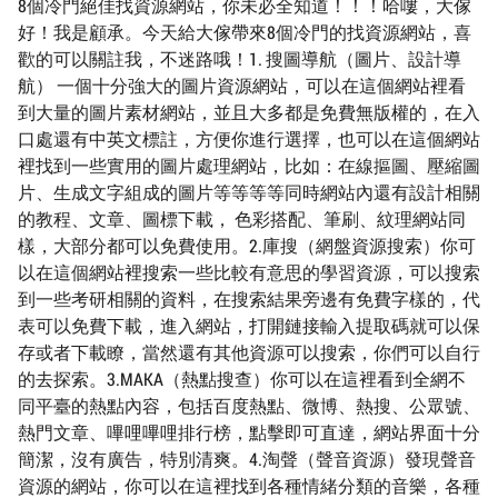
8個冷門絕佳找資源網站，你未必全知道！！！哈嘍，大傢
好！我是顧承。今天給大傢帶來8個冷門的找資源網站，喜
歡的可以關註我，不迷路哦！1. 搜圖導航（圖片、設計導
航） 一個十分強大的圖片資源網站，可以在這個網站裡看
到大量的圖片素材網站，並且大多都是免費無版權的，在入
口處還有中英文標註，方便你進行選擇，也可以在這個網站
裡找到一些實用的圖片處理網站，比如：在線摳圖、壓縮圖
片、生成文字組成的圖片等等等等同時網站內還有設計相關
的教程、文章、圖標下載， 色彩搭配、筆刷、紋理網站同
樣，大部分都可以免費使用。2.庫搜（網盤資源搜索）你可
以在這個網站裡搜索一些比較有意思的學習資源，可以搜索
到一些考研相關的資料，在搜索結果旁邊有免費字樣的，代
表可以免費下載，進入網站，打開鏈接輸入提取碼就可以保
存或者下載瞭，當然還有其他資源可以搜索，你們可以自行
的去探索。3.MAKA（熱點搜查）你可以在這裡看到全網不
同平臺的熱點內容，包括百度熱點、微博、熱搜、公眾號、
熱門文章、嗶哩嗶哩排行榜，點擊即可直達，網站界面十分
簡潔，沒有廣告，特別清爽。4.淘聲（聲音資源）發現聲音
資源的網站，你可以在這裡找到各種情緒分類的音樂，各種