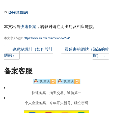
已备案域名购买
本文出自
快速备案
，转载时请注明出处及相应链接。
本文永久链接:
https://www.xiaosb.com/beian/52294/
Post
←
建網站設計（如何設計
買舊書的網站（滿滿的幹
網站）
貨）
→
navigation
备案客服
快速备案、淘宝交易、诚信第一
个人企业备案、今年开头新号、独立密码