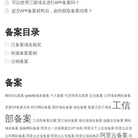
可以使用三级域名进行APP备案吗？
提交APP备案材料后，如何获取备案结果？
备案目录
已备案域名购买
快速备案案例
注销备案
备案
BBS论坛备案
godaddy域名备案
个人备案
代开阿里云发票
企业备案
公司域名网站备案
工信
变更ICP备案主体
四川网站备案
国外域名备案
域名备案
备案几百个域名
部备案
工信部备案后缀
浙江域名备案
湖北省域名备案
福建企业备案
网站
域名备案
金融网站备案
阿里云一次备案超过4个域名
阿里云个人企业备案
阿里云企业
阿里云备案
公司网站备案
阿里云企业备案
阿里云公安备案
阿里云域名购买
阿