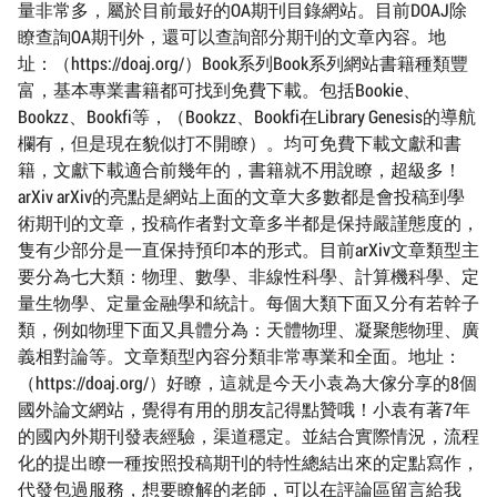
量非常多，屬於目前最好的OA期刊目錄網站。目前DOAJ除
瞭查詢OA期刊外，還可以查詢部分期刊的文章內容。地
址：（https://doaj.org/）Book系列Book系列網站書籍種類豐
富，基本專業書籍都可找到免費下載。包括Bookie、
Bookzz、Bookfi等，（Bookzz、Bookfi在Library Genesis的導航
欄有，但是現在貌似打不開瞭）。均可免費下載文獻和書
籍，文獻下載適合前幾年的，書籍就不用說瞭，超級多！
arXiv arXiv的亮點是網站上面的文章大多數都是會投稿到學
術期刊的文章，投稿作者對文章多半都是保持嚴謹態度的，
隻有少部分是一直保持預印本的形式。目前arXiv文章類型主
要分為七大類：物理、數學、非線性科學、計算機科學、定
量生物學、定量金融學和統計。每個大類下面又分有若幹子
類，例如物理下面又具體分為：天體物理、凝聚態物理、廣
義相對論等。文章類型內容分類非常專業和全面。地址：
（https://doaj.org/）好瞭，這就是今天小袁為大傢分享的8個
國外論文網站，覺得有用的朋友記得點贊哦！小袁有著7年
的國內外期刊發表經驗，渠道穩定。並結合實際情況，流程
化的提出瞭一種按照投稿期刊的特性總結出來的定點寫作，
代發包過服務，想要瞭解的老師，可以在評論區留言給我