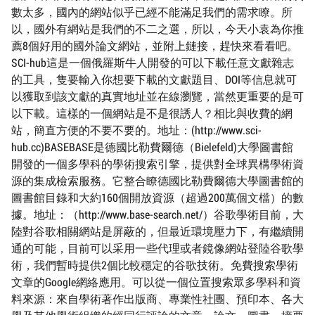
數太多，國內的網站似乎已經不能滿足我們的需求瞭。所
以，國外有網站是我們的不二之選，所以，今天小袁為你推
薦8個好用的國外論文網站，並附上鏈接，趕快來看看吧。
SCI-hub這是一個俄羅斯牛人開發的可以下載任意文獻雜志
的工具，隻要輸入你想要下載的文獻題目、DOI等信息就可
以獲取到該文獻的真實地址並在線瀏覽，當然更重要的是可
以下載。這樣的一個網站是不是很誘人？相比與收費的網
站，簡直方便的不要不要的。地址：(http://www.sci-
hub.cc)BASEBASE是德國比勒費爾德（Bielefeld)大學圖書館
開發的一個多學科的學術搜索引擎，提供對全球異構學術資
源的集成檢索服務。它整合瞭德國比勒費爾德大學圖書館的
圖書館目錄和大約160個開放資源（超過200萬個文檔）的數
據。地址：（http://www.base-search.net/）谷歌學術目前，大
陸對谷歌相關網站是屏蔽的，但最近環境壓力下，有繼續開
通的可能，目前可以采用一些代理或者鏡像網站登陸谷歌學
術，我們暫時提供2個比較穩定的谷歌技術。免費搜索學術
文章的Google網絡應用。可以從一個位置搜索眾多學科和資
料來源：來自學術著作出版商、專業性社團、預印本、各大