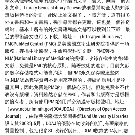
學及其他學術組織的經同行評論的文章、論文、圖書、摘要
和文章。Library GenesisLibrary Genesis號稱是幫助全人類知識
無版權傳播的計劃。網站上論文很多，下載方便，還有很多
外文書籍和中文書籍，幾乎每天都在更新。這也是一個神奇
網站，基本上所有的外文書籍和論文都可以搜到並下載，最
近的學術論文也可以下載。地址：（http://gen.lib.rus.ec/）
PMCPubMed Central (PMC) 是美國國立衛生研究院提供的一項
服務，存檔生物醫學，生命科學科研文獻，PMC獲得
NLM(National Library of Medicine)的授權，收錄存檔生物/醫學
文獻，免費是PMC的核心原則。隨著技術的進步，目前文獻
的數字存儲格式可能會淘汰，但PMC永久保存瞭這些內
容.NLM認為數字資料不是用來存儲的，持續的應用才是物
盡其用，因此免費是PMC的一個核心原則。但是免費並不代
表沒有版權，資料雖然存儲在PMC，作者和出版商才是版權
的擁有者，所有使用PMC的用戶必須遵守版權聲明。地址：
（www.ncbi.nlm.nih.gov)DOAJDOAJ（Directory of Open Access
Journal），由瑞典的隆德大學圖書館Lund University Libraries
設立於2003年5月，DOAJ的優勢在於收錄的期刊有著嚴格的
質量控制，包括很多SCI收錄的期刊。DOAJ收錄的OA期刊數