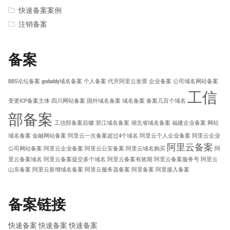
快速备案案例
注销备案
备案
BBS论坛备案
godaddy域名备案
个人备案
代开阿里云发票
企业备案
公司域名网站备案
工信
变更ICP备案主体
四川网站备案
国外域名备案
域名备案
备案几百个域名
部备案
工信部备案后缀
浙江域名备案
湖北省域名备案
福建企业备案
网站
域名备案
金融网站备案
阿里云一次备案超过4个域名
阿里云个人企业备案
阿里云企业
阿里云备案
公司网站备案
阿里云企业备案
阿里云公安备案
阿里云域名购买
阿
里云备案域名
阿里云备案提交多个域名
阿里云备案有效期
阿里云备案服务号
阿里云
山东备案
阿里云新增域名备案
阿里云服务器备案
阿里备案
阿里接入备案
备案链接
快速备案
快速备案
快速备案