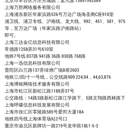
北京市丰台区方庄芳城园，孟凡波 13691592089
上海万胜网络服务有限公司
上海浦东新区年家浜路526号万达广场海圣阁C座910室
浦卫线、浦卫专线、沪南线、龙大线、992、451、581、975
等，至万达广场（年家浜路沪南路站）
即可。
上海三达金亿信息科技有限公司
常德路1258弄31号610室
地铁7号线 837路 941路 36路 830路 768路
上海一迅信息科技有限公司
普陀区白兰路137弄绿洲广场B座2603
地铁三/四/十一号线，公交线路909 224,94，44,63,876
上海博铭网络技术服务有限公司
上海市松江区新松江路1188弄37号
公交路线：14路3路新松江路江学路下、5路文翔路西林路下
上海呼啸信息科技发展有限公司
上海市徐汇区零陵路585号爱邦大厦18A
地铁四号线上海体育场站2号口
重庆市渝北区新牌坊一路219号龙华苑1栋1-5-3