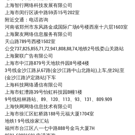
上海智行网络科技发展有限公司
上海市闵行区谈中路59弄15号202室
附近交通：电话咨询
河南省郑州市东风路金成国际广场6号楼西座十六层1603室
上海聚友网络信息服务有限公司
天山路789号西楼1502室
公交737,825,855,71,72,941,808,88,74,地铁2号线娄山关路站
上海聚联广告有限公司
上海市中江路879号天地软件园8号楼4楼
3号线金沙江路从67路(金沙江路中山北路站)上车,坐2站至
(金沙江路泸定路站)下车
上海科技网络通信有限公司
上海市虹漕路39号怡虹科技园B幢1楼
9号线桂林路站、89、120、113、93、131、809.909
上海快网网络信息技术有限公司
上海市徐汇区虹桥路188号元福大厦1704室
地铁1 9号线徐家汇站
福州市台江区八一七中路888号金马大厦7H