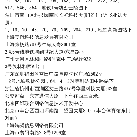
76、93、102、107、108、183、211、221、222、243、
517、546、864，地铁1号线烈士陵园下
深圳市南山区科技园南区长虹科技大厦1211（近飞亚达大
厦）
1、19、20、45、70、79、209、204、210，地铁高新园站下
上海美橙科技信息发展有限公司
上海张杨路707号生命人寿3001室
2.4.6号线地铁均到世纪大道/东昌路下
广州天河区林和西路9号耀中广场A座922
3号线林和西A出口
广东深圳福田区益田中路卓越时代广场2602室
1.2号地铁购物公园，64、4、374等到益田中路站下
浙江省杭州市西湖区文三路477号华星科技大厦532室
公交站点：东方通信大厦，下车往西三百米。
北京四维联合网络信息技术开发中心
北京市丰台区西四环南路，望园大厦810 （丰台体育馆东门
对面）
上海鸿腾信息网络有限公司
上海市襄阳南路218号1209室