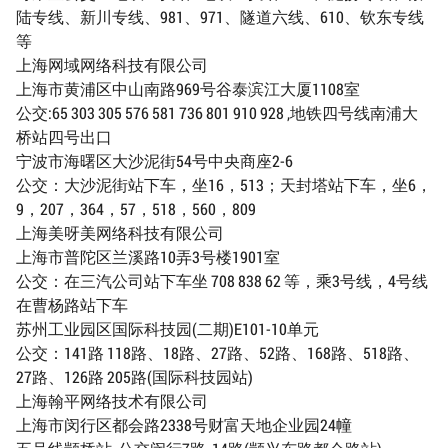
陆专线、新川专线、981、971、隧道六线、610、钦东专线
等
上海网域网络科技有限公司
上海市黄浦区中山南路969号谷泰滨江大厦1108室
公交:65 303 305 576 581 736 801 910 928 ,地铁四号线南浦大
桥站四号出口
宁波市海曙区大沙泥街54号中央商座2-6
公交：大沙泥街站下车，坐16，513；天封塔站下车，坐6，
9，207，364，57，518，560，809
上海美呀美网络科技有限公司
上海市普陀区兰溪路10弄3号楼1901室
公交：在三汽公司站下车坐 708 838 62 等，乘3号线，4号线
在曹杨路站下车
苏州工业园区国际科技园(二期)E101-10单元
公交：141路 118路、18路、27路、52路、168路、518路、
27路、126路 205路(国际科技园站)
上海翰平网络技术有限公司
上海市闵行区都会路2338号财富天地企业园24幢