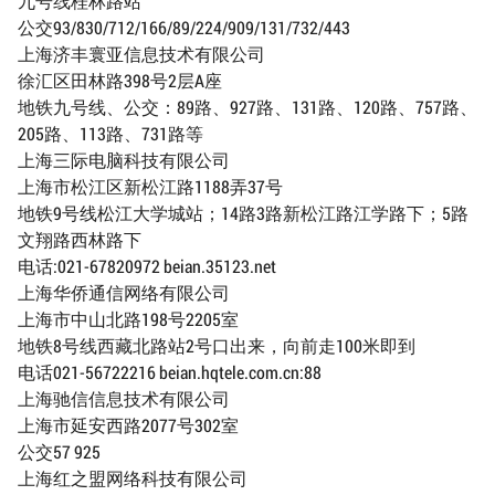
九号线桂林路站
公交93/830/712/166/89/224/909/131/732/443
上海济丰寰亚信息技术有限公司
徐汇区田林路398号2层A座
地铁九号线、公交：89路、927路、131路、120路、757路、
205路、113路、731路等
上海三际电脑科技有限公司
上海市松江区新松江路1188弄37号
地铁9号线松江大学城站；14路3路新松江路江学路下；5路
文翔路西林路下
电话:021-67820972 beian.35123.net
上海华侨通信网络有限公司
上海市中山北路198号2205室
地铁8号线西藏北路站2号口出来，向前走100米即到
电话021-56722216 beian.hqtele.com.cn:88
上海驰信信息技术有限公司
上海市延安西路2077号302室
公交57 925
上海红之盟网络科技有限公司