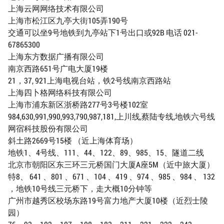
上海云网网络技术有限公司
上海市松江区九亭大街105弄190号
交通可以坐9号地铁到九亭站下1号出口或92B 电话 021-
67865300
上海东方数据广播有限公司
南京西路651号广电大厦19楼
21，37, 921上海电视台站，铁2号线南京西路站
上海四卜格网络科技有限公司
上海市浦东新区浙桥路277号3号楼102室
984,630,991,990,993,790,987,181,上川线,蔡陆专线,地铁六号线
网宿科技股份有限公司
斜土路2669号15楼 （近上海体育场）
地铁1、4号线、111、44、122、89、985、15、隧道二线
北京市朝阳区东三环三元桥国门大厦A座5M（近中旅大厦）
特8、 641 、801 、671 、104 、419 、974 、985 、984 、 132
，地铁10号线三元桥下，走大概10分钟等
广州市越秀区校场东路19号富力地产大厦10楼（近烈士陵
园）