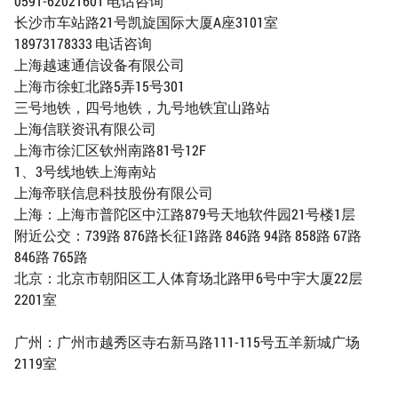
0591-62021601 电话咨询
长沙市车站路21号凯旋国际大厦A座3101室
18973178333 电话咨询
上海越速通信设备有限公司
上海市徐虹北路5弄15号301
三号地铁，四号地铁，九号地铁宜山路站
上海信联资讯有限公司
上海市徐汇区钦州南路81号12F
1、3号线地铁上海南站
上海帝联信息科技股份有限公司
上海：上海市普陀区中江路879号天地软件园21号楼1层
附近公交：739路 876路长征1路路 846路 94路 858路 67路
846路 765路
北京：北京市朝阳区工人体育场北路甲6号中宇大厦22层
2201室
广州：广州市越秀区寺右新马路111-115号五羊新城广场
2119室