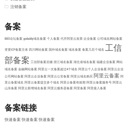
注销备案
备案
BBS论坛备案
godaddy域名备案
个人备案
代开阿里云发票
企业备案
公司域名网站备案
工信
变更ICP备案主体
四川网站备案
国外域名备案
域名备案
备案几百个域名
部备案
工信部备案后缀
浙江域名备案
湖北省域名备案
福建企业备案
网站
域名备案
金融网站备案
阿里云一次备案超过4个域名
阿里云个人企业备案
阿里云企业
阿里云备案
公司网站备案
阿里云企业备案
阿里云公安备案
阿里云域名购买
阿
里云备案域名
阿里云备案提交多个域名
阿里云备案有效期
阿里云备案服务号
阿里云
山东备案
阿里云新增域名备案
阿里云服务器备案
阿里备案
阿里接入备案
备案链接
快速备案
快速备案
快速备案