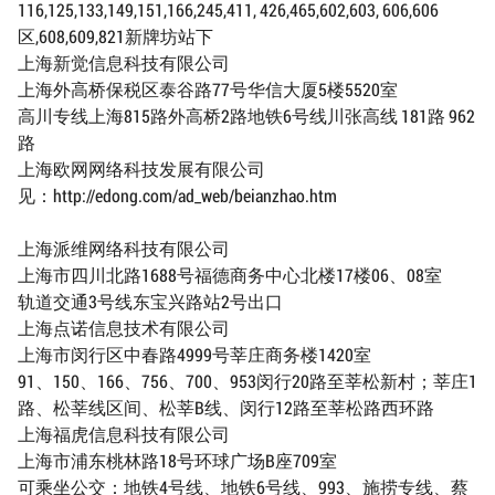
116,125,133,149,151,166,245,411, 426,465,602,603, 606,606
区,608,609,821新牌坊站下
上海新觉信息科技有限公司
上海外高桥保税区泰谷路77号华信大厦5楼5520室
高川专线上海815路外高桥2路地铁6号线川张高线 181路 962
路
上海欧网网络科技发展有限公司
见：http://edong.com/ad_web/beianzhao.htm
上海派维网络科技有限公司
上海市四川北路1688号福德商务中心北楼17楼06、08室
轨道交通3号线东宝兴路站2号出口
上海点诺信息技术有限公司
上海市闵行区中春路4999号莘庄商务楼1420室
91、150、166、756、700、953闵行20路至莘松新村；莘庄1
路、松莘线区间、松莘B线、闵行12路至莘松路西环路
上海福虎信息科技有限公司
上海市浦东桃林路18号环球广场B座709室
可乘坐公交：地铁4号线、地铁6号线、993、施捞专线、蔡