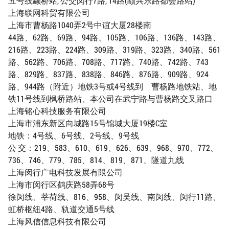
五号线颛桥站, 公交闵行7路, 14路(颛兴东路都会路站)
上海联网科贸有限公司
上海市曹杨路1040弄2号中谊大厦28楼南
44路、62路、69路、94路、105路、106路、136路、143路、
216路、223路、224路、309路、319路、323路、340路、561
路、562路、706路、708路、717路、740路、742路、743
路、829路、837路、838路、846路、876路、909路、924
路、944路（附近）地铁3号或4号线到 曹杨路地铁站、地
铁11号线到枫桥路站、本公司在武宁路与曹杨路交叉路口
上海铭心科技服务有限公司
上海市浦东新区向城路15号锦城大厦19楼C室
地铁：4号线、6号线、2号线、9号线
公 交：219、583、610、619、626、639、968、970、772、
736、746、779、785、814、819、871、隧道九线
上海闵行广电科技发展有限公司
上海市闵行区鹤庆路58弄68号
徐闵线、莘荷线、816、958、闵吴线、南闵线、闵行11路、
虹桥枢纽4路、轨道交通5号线
上海风信信息科技有限公司