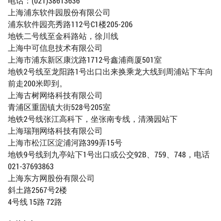
电话：(021)38613636
上海浦东软件园股份有限公司
浦东软件园亮秀路112号C1楼205-206
地铁二号线至金科路站，徐川线
上海中可信息技术有限公司
上海市浦东新区康沈路1712号鑫浦商厦501室
地铁2号线至龙阳路1号出口出来换乘龙大线到周浦站下车向
前走200米即到。
上海古树网络科技有限公司
青浦区重固镇大街528号205室
地铁2号线张江高科下，坐张南专线，清漪园站下
上海瑞翔网络科技有限公司
上海市松江区淀浦河路399弄15号
地铁9号线到九亭站下1号出口或公交92B、759、748，电话
021-37693863
上海东方网股份有限公司
斜土路2567号2楼
4号线 15路 72路