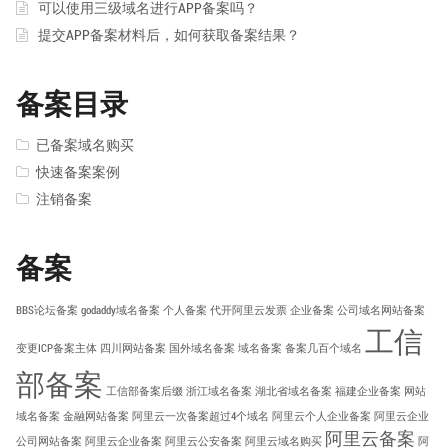
可以使用三级域名进行APP备案吗？
提交APP备案材料后，如何获取备案结果？
备案目录
已备案域名购买
快速备案案例
注销备案
备案
BBS论坛备案
godaddy域名备案
个人备案
代开阿里云发票
企业备案
公司域名网站备案
工信
变更ICP备案主体
四川网站备案
国外域名备案
域名备案
备案几百个域名
部备案
工信部备案后缀
浙江域名备案
湖北省域名备案
福建企业备案
网站
域名备案
金融网站备案
阿里云一次备案超过4个域名
阿里云个人企业备案
阿里云企业
阿里云备案
公司网站备案
阿里云企业备案
阿里云公安备案
阿里云域名购买
阿