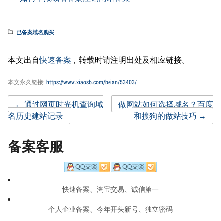
已备案域名购买
本文出自
快速备案
，转载时请注明出处及相应链接。
本文永久链接:
https://www.xiaosb.com/beian/53403/
Post
←
通过网页时光机查询域
做网站如何选择域名？百度
名历史建站记录
和搜狗的做站技巧
→
navigation
备案客服
快速备案、淘宝交易、诚信第一
个人企业备案、今年开头新号、独立密码