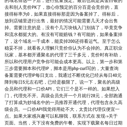
的域名筛选一下后，进行批量预定。最后也就是真金白银的
去和别人竞价PK了，放心你预定的百分百是会竞价的，直
接得标率为0，如果直接得标那是因为备案掉了。得标后，
放到店铺里进行出售，最好的情况可能需要几天才会出售
掉。需要注意的是，没有个几万块钱入门别搞了，毕竟竞争
和流水都挺大的。有没有可能赔钱？有可能的，如果备案掉
了，这个域名一千成本，能卖掉200还得看运气。至于怎么
稳妥不掉，就看各人理解只竞价你认为不会掉的。真正职业
玩家，基本都开通聚名的代理了三千多元，竞价时有补助，
所以和代理用户竞争你可能会成本更高。以上，第一步和第
三步需要脚本和代理IP，脚本是用php-curl写的，大量查询
备案需要代理IP每日支出，我通过不断优化已经从每日40元
降到每日5元左右吧，已经是极限了。说一下，聚名的高级
会员和代理和一口价API，它们三个是不一样的。如果想入
门，代理先不开。高级会员先开一个月就行28元，全部跑通
了打算成为炒域名中的一员推荐开通代理，代理包含永久高
级会员。一口价API我觉得用处不大，太贵比代理仅便宜一
点。如果大家感兴趣可以私聊我，联系方式在 发现->关于
页面。当然，天下没有免费的午餐。实现下载聚名每日过期