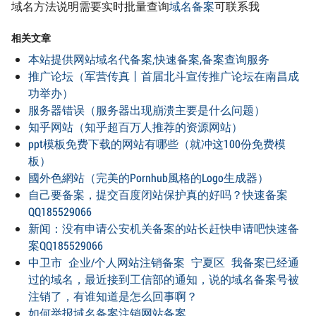
域名方法说明需要实时批量查询
域名备案
可联系我
相关文章
本站提供网站域名代备案,快速备案,备案查询服务
推广论坛（军营传真丨首届北斗宣传推广论坛在南昌成
功举办）
服务器错误（服务器出现崩溃主要是什么问题）
知乎网站（知乎超百万人推荐的资源网站）
ppt模板免费下载的网站有哪些（就冲这100份免费模
板）
國外色網站（完美的Pornhub風格的Logo生成器）
自己要备案，提交百度闭站保护真的好吗？快速备案
QQ185529066
新闻：没有申请公安机关备案的站长赶快申请吧快速备
案QQ185529066
中卫市 企业/个人网站注销备案 宁夏区 我备案已经通
过的域名，最近接到工信部的通知，说的域名备案号被
注销了，有谁知道是怎么回事啊？
如何举报域名备案注销网站备案