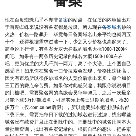
现在百度蜘蛛几乎不爬非
备案
的站点，在优质的内容输出对
于百度蜘蛛来说没有备案都是垃圾。所以现在
备案域名
炒的
火热，价格一路飙升，毕竟每日备案域名出来平均也就四五
十个，还得根据需求过滤一下，少之又少价格也高起来了。
简单说下行情，有备案无灰无拦截的域名大概1000-1200区
间吧，如果有一两条历史记录的域名大概1500-1600左右
吧，更为优质的大几千到一两万，离了个大谱。上个图自己
感受吧！如果你在聚名一口价搜索会发现，价格比这还高，
因为有市场所以很多炒域名的人竞价后拿出来卖，每个加价
三五百的赚点辛苦费。如果你对此感兴趣，我跟你说说项目
的门槛吧。需要聚名网的高级会员每年98元，之后一次最多
只能下载5万过期域名，可是实际上每日过期的域名，得20
多万个（仅.com.cn.net后缀），所以需要脚本把过期域名都
下载下来。需要把每日下载的过期域名进行过滤，找出哪些
域名没有续费并且正在删除中的。把删除中的域名用脚本大
量批量查询，找出有备案记录的。根据自己的想法，把备案