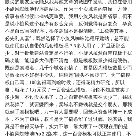
眼尖的朋友应该能从我其他文章的截图中发现，我也在使用
小旋风蜘蛛池程序建站呢。作为一个卖域名的穷屌，方便、
省事有些时候比省钱更重要。我用小旋风就是图省事，倒不
是说小旋风这个程序有多么完美，反倒觉得有点复杂，毕竟
不是自己写的程序，很多逻辑不是很清晰。“工欲善其事，
必先利其器”，既然选择了小旋风蜘蛛池程序建站，总不能
就使用默认自带的几套模板吧？N多人用了，并且还那么
少，对于批量建站肯定是不行的。小旋风虽然自带模板干扰
码功能，能起多大作用不清楚，但是模板数量少就是硬伤。
既然是卖域名，几千个域名都搞了，要是因为模板数量少而
导致收录不好得不偿失。纯纯是“顾头不顾腚了”。为了搞模
板自己写，100套得写到啥时候，还得花精力研究，所以
嘛，就花了1万元买了一百套企业模板。咱也不知道被卖了
多少遍，不过没关系了，总之自带得模板实在太少了。钱既
然花掉了，就要赚回来，卖域名不赚钱就是交个朋友。那我
就倒手卖模板吧，万一有人需要呢，回笼点资金均摊一下成
本，不为了赚钱，权当是为了搞条华子过过瘾。说实话，我
真是不舍得买华子，实力不够，靠大家了~~我现在用的是
小旋风蜘蛛池Pro 2.2版本，这一百套模板可以正常使用，不