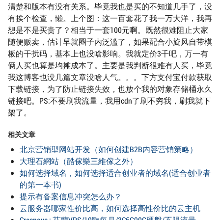
清楚和版本有没有关系。毕竟我也是买的不知道几手了，没
有挨个检查，懒。上个图：这一百套花了我一万大洋，我再
想是不是买贵了？相当于一套100元啊。既然很难阻止大家
随便贩卖，估计早就圈子内泛滥了，如果配合小旋风自带模
板的干扰码，基本上也没啥影响。我就定价3千吧，万一有
俩人买也算是均摊成本了。主要是我判断很难有人买，毕竟
我这博客也没几篇文章没啥人气。。。下方支付宝付款获取
下载链接，为了防止链接失效，也放个我的对象存储桶永久
链接吧。PS:不要刷我流量，我用cdn了刷不穷我，刷我就下
架了。
相关文章
北京营销型网站开发（如何创建B2B内容营销策略）
大理石網站（酷傢樂三維傢之外）
如何选择域名，如何选择适合创业者的域名(适合创业者
的第一本书)
提示有备案信息冲突怎么办？
云服务器哪家性价比高，如何选择高性价比的云主机
Creanova : 芬蘭VPS/10歐每月/3C6G90G硬盤/不限流量