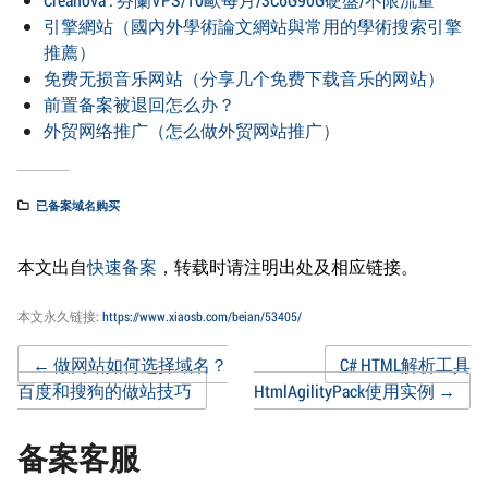
引擎網站（國內外學術論文網站與常用的學術搜索引擎
推薦）
免费无损音乐网站（分享几个免费下载音乐的网站）
前置备案被退回怎么办？
外贸网络推广（怎么做外贸网站推广）
已备案域名购买
本文出自
快速备案
，转载时请注明出处及相应链接。
本文永久链接:
https://www.xiaosb.com/beian/53405/
Post
←
做网站如何选择域名？
C# HTML解析工具
百度和搜狗的做站技巧
HtmlAgilityPack使用实例
→
navigation
备案客服