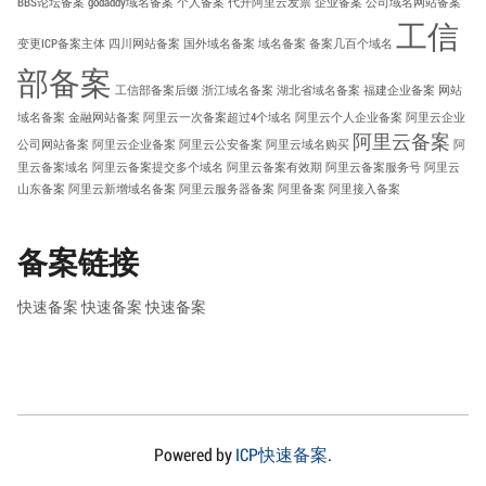
BBS论坛备案
godaddy域名备案
个人备案
代开阿里云发票
企业备案
公司域名网站备案
工信
变更ICP备案主体
四川网站备案
国外域名备案
域名备案
备案几百个域名
部备案
工信部备案后缀
浙江域名备案
湖北省域名备案
福建企业备案
网站
域名备案
金融网站备案
阿里云一次备案超过4个域名
阿里云个人企业备案
阿里云企业
阿里云备案
公司网站备案
阿里云企业备案
阿里云公安备案
阿里云域名购买
阿
里云备案域名
阿里云备案提交多个域名
阿里云备案有效期
阿里云备案服务号
阿里云
山东备案
阿里云新增域名备案
阿里云服务器备案
阿里备案
阿里接入备案
备案链接
快速备案
快速备案
快速备案
Powered by
ICP快速备案
.