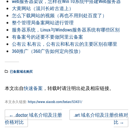
web服务器架设，怎样在Win 10系统中搭建Web服务器
大黄网站（淄川长岭古道上）
怎么下载网站的视频（再也不用到处百度了）
整个管理局备案网站进行管理
服务器系统，Linux与Windows服务器系统有哪些区别
有备案号的还要不要做阿里云备案
公有云 私有云，公有云和私有云的主要区别在哪里
360推广（360广告如何定向投放）
已备案域名购买
本文出自
快速备案
，转载时请注明出处及相应链接。
本文永久链接:
https://www.xiaosb.com/beian/53431/
Post
←
.doctor 域名介绍及注册
.art 域名介绍及注册价格对
价格对比
比
→