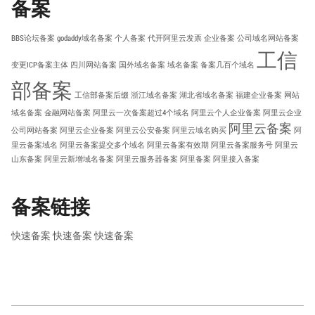
备案
BBS论坛备案
godaddy域名备案
个人备案
代开阿里云发票
企业备案
公司域名网站备案
工信
变更ICP备案主体
四川网站备案
国外域名备案
域名备案
备案几百个域名
部备案
工信部备案后缀
浙江域名备案
湖北省域名备案
福建企业备案
网站
域名备案
金融网站备案
阿里云一次备案超过4个域名
阿里云个人企业备案
阿里云企业
阿里云备案
公司网站备案
阿里云企业备案
阿里云公安备案
阿里云域名购买
阿
里云备案域名
阿里云备案提交多个域名
阿里云备案有效期
阿里云备案服务号
阿里云
山东备案
阿里云新增域名备案
阿里云服务器备案
阿里备案
阿里接入备案
备案链接
快速备案
快速备案
快速备案