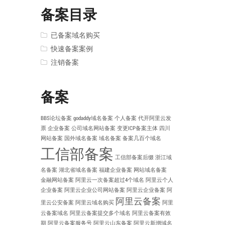
备案目录
已备案域名购买
快速备案案例
注销备案
备案
BBS论坛备案
godaddy域名备案
个人备案
代开阿里云发
票
企业备案
公司域名网站备案
变更ICP备案主体
四川
网站备案
国外域名备案
域名备案
备案几百个域名
工信部备案
工信部备案后缀
浙江域
名备案
湖北省域名备案
福建企业备案
网站域名备案
金融网站备案
阿里云一次备案超过4个域名
阿里云个人
企业备案
阿里云企业公司网站备案
阿里云企业备案
阿
阿里云备案
里云公安备案
阿里云域名购买
阿里
云备案域名
阿里云备案提交多个域名
阿里云备案有效
期
阿里云备案服务号
阿里云山东备案
阿里云新增域名