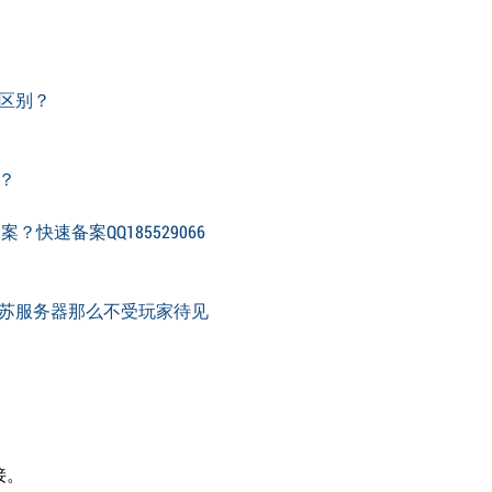
区别？
？
速备案QQ185529066
苏服务器那么不受玩家待见
接。