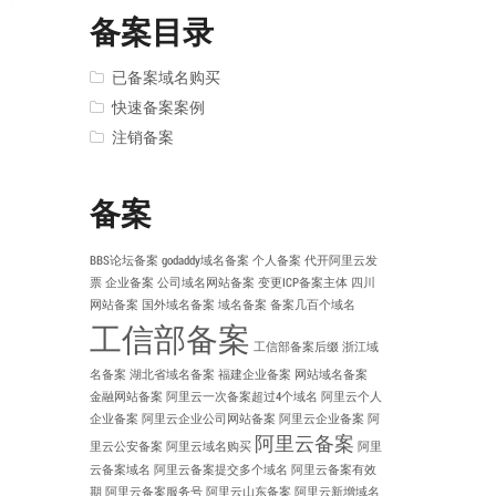
备案目录
已备案域名购买
快速备案案例
注销备案
备案
BBS论坛备案
godaddy域名备案
个人备案
代开阿里云发
票
企业备案
公司域名网站备案
变更ICP备案主体
四川
网站备案
国外域名备案
域名备案
备案几百个域名
工信部备案
工信部备案后缀
浙江域
名备案
湖北省域名备案
福建企业备案
网站域名备案
金融网站备案
阿里云一次备案超过4个域名
阿里云个人
企业备案
阿里云企业公司网站备案
阿里云企业备案
阿
阿里云备案
里云公安备案
阿里云域名购买
阿里
云备案域名
阿里云备案提交多个域名
阿里云备案有效
期
阿里云备案服务号
阿里云山东备案
阿里云新增域名