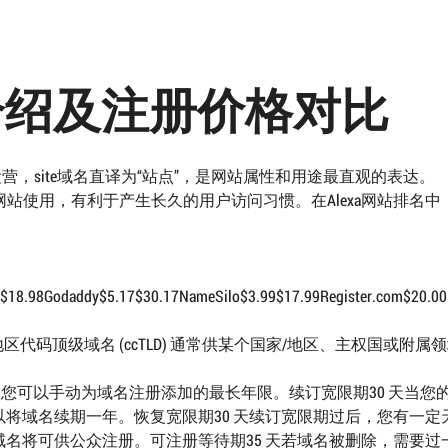
域名介绍及注册价格对比
x注册局运营，site域名直译为“站点”，是网站属性和用途最直观的表达。
网站使用，有利于产生长久的用户访问习惯。在Alexa网站排名中，.
8.98Godaddy$5.17$30.17NameSilo$3.99$17.99Register.com$20.00Ne
/地区代码顶级域名 (ccTLD) 通常供某个国家/地区、主权国或附属
是您可以手动为域名注册添加的最长年限。续订宽限期30 天当您
将域名续期一年。恢复宽限期30 天续订宽限期过后，您有一定
名将可供公众注册。可注册等待期35 天若域名被删除，需要过