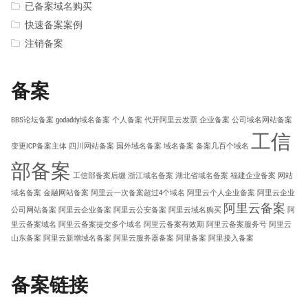
已备案域名购买
快速备案案例
注销备案
备案
BBS论坛备案
godaddy域名备案
个人备案
代开阿里云发票
企业备案
公司域名网站备案
工信
变更ICP备案主体
四川网站备案
国外域名备案
域名备案
备案几百个域名
部备案
工信部备案后缀
浙江域名备案
湖北省域名备案
福建企业备案
网站
域名备案
金融网站备案
阿里云一次备案超过4个域名
阿里云个人企业备案
阿里云企业
阿里云备案
公司网站备案
阿里云企业备案
阿里云公安备案
阿里云域名购买
阿
里云备案域名
阿里云备案提交多个域名
阿里云备案有效期
阿里云备案服务号
阿里云
山东备案
阿里云新增域名备案
阿里云服务器备案
阿里备案
阿里接入备案
备案链接