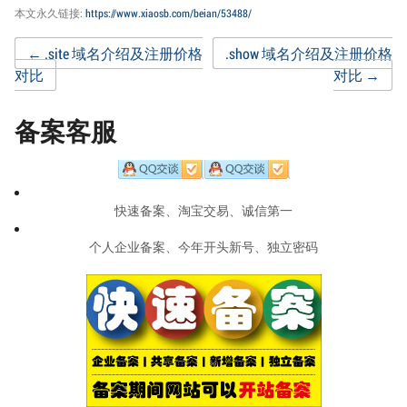
本文永久链接:
https://www.xiaosb.com/beian/53488/
Post
←
.site 域名介绍及注册价格
.show 域名介绍及注册价格
对比
对比
→
navigation
备案客服
快速备案、淘宝交易、诚信第一
个人企业备案、今年开头新号、独立密码