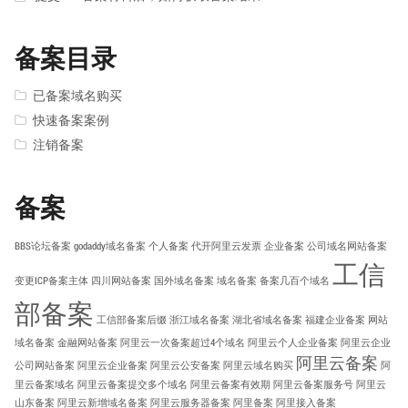
备案目录
已备案域名购买
快速备案案例
注销备案
备案
BBS论坛备案
godaddy域名备案
个人备案
代开阿里云发票
企业备案
公司域名网站备案
工信
变更ICP备案主体
四川网站备案
国外域名备案
域名备案
备案几百个域名
部备案
工信部备案后缀
浙江域名备案
湖北省域名备案
福建企业备案
网站
域名备案
金融网站备案
阿里云一次备案超过4个域名
阿里云个人企业备案
阿里云企业
阿里云备案
公司网站备案
阿里云企业备案
阿里云公安备案
阿里云域名购买
阿
里云备案域名
阿里云备案提交多个域名
阿里云备案有效期
阿里云备案服务号
阿里云
山东备案
阿里云新增域名备案
阿里云服务器备案
阿里备案
阿里接入备案