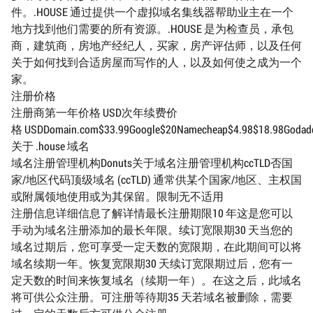
件。.HOUSE 通过提供一个虚拟域名集线器帮助业主在一个
地方找到他们需要的所有资源。.HOUSE 是为检查员，承包
商，建筑商，房地产经纪人，买家，房产评估师，以及任何
关于如何找到合适房屋而写作的人，以及如何使之成为一个
家。
注册价格
注册商第一年价格 USD次年续费价
格 USDDomain.com$33.99Google$20Namecheap$4.98$18.98Godaddy$
关于 .house 域名
域名注册管理机构Donuts关于域名注册管理机构ccTLD否国
家/地区代码顶级域名 (ccTLD) 通常供某个国家/地区、主权国
或附属领地使用或为其保留。限制无不适用
注册信息详细信息了解详情最长注册期限10 年这是您可以
手动为域名注册添加的最长年限。续订宽限期30 天当您的
域名过期后，您可享受一定天数的宽限期，在此期间可以将
域名续期一年。恢复宽限期30 天续订宽限期过后，您有一
定天数的时间来恢复域名（续期一年）。在这之后，此域名
将可供公众注册。可注册等待期35 天若域名被删除，需要