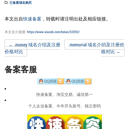
已备案域名购买
本文出自
快速备案
，转载时请注明出处及相应链接。
本文永久链接:
https://www.xiaosb.com/beian/53592/
Post
←
.money 域名介绍及注册
.memorial 域名介绍及注册价
价格对比
格对比
→
navigation
备案客服
快速备案、淘宝交易、诚信第一
个人企业备案、今年开头新号、独立密码