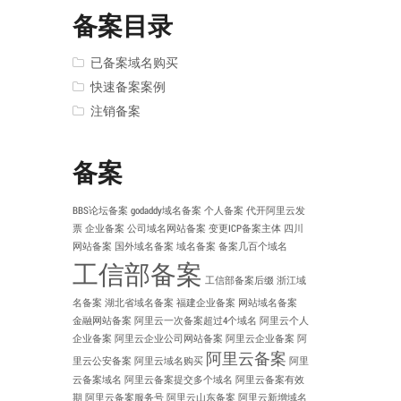
备案目录
已备案域名购买
快速备案案例
注销备案
备案
BBS论坛备案
godaddy域名备案
个人备案
代开阿里云发
票
企业备案
公司域名网站备案
变更ICP备案主体
四川
网站备案
国外域名备案
域名备案
备案几百个域名
工信部备案
工信部备案后缀
浙江域
名备案
湖北省域名备案
福建企业备案
网站域名备案
金融网站备案
阿里云一次备案超过4个域名
阿里云个人
企业备案
阿里云企业公司网站备案
阿里云企业备案
阿
阿里云备案
里云公安备案
阿里云域名购买
阿里
云备案域名
阿里云备案提交多个域名
阿里云备案有效
期
阿里云备案服务号
阿里云山东备案
阿里云新增域名