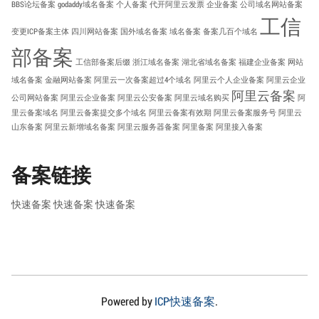
BBS论坛备案
godaddy域名备案
个人备案
代开阿里云发票
企业备案
公司域名网站备案
工信
变更ICP备案主体
四川网站备案
国外域名备案
域名备案
备案几百个域名
部备案
工信部备案后缀
浙江域名备案
湖北省域名备案
福建企业备案
网站
域名备案
金融网站备案
阿里云一次备案超过4个域名
阿里云个人企业备案
阿里云企业
阿里云备案
公司网站备案
阿里云企业备案
阿里云公安备案
阿里云域名购买
阿
里云备案域名
阿里云备案提交多个域名
阿里云备案有效期
阿里云备案服务号
阿里云
山东备案
阿里云新增域名备案
阿里云服务器备案
阿里备案
阿里接入备案
备案链接
快速备案
快速备案
快速备案
Powered by
ICP快速备案
.