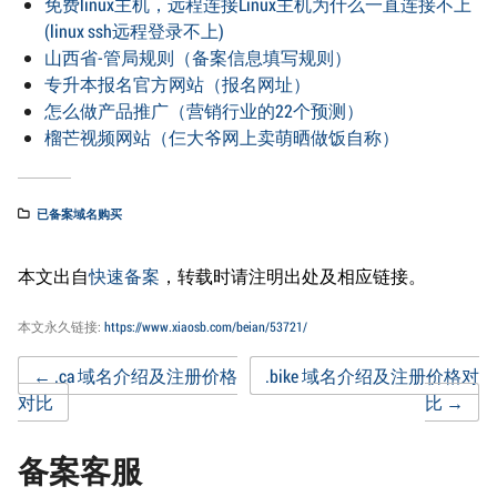
免费linux主机，远程连接Linux主机为什么一直连接不上
(linux ssh远程登录不上)
山西省-管局规则（备案信息填写规则）
专升本报名官方网站（报名网址）
怎么做产品推广（营销行业的22个预测）
榴芒视频网站（仨大爷网上卖萌晒做饭自称）
已备案域名购买
本文出自
快速备案
，转载时请注明出处及相应链接。
本文永久链接:
https://www.xiaosb.com/beian/53721/
Post
←
.ca 域名介绍及注册价格
.bike 域名介绍及注册价格对
对比
比
→
navigation
备案客服