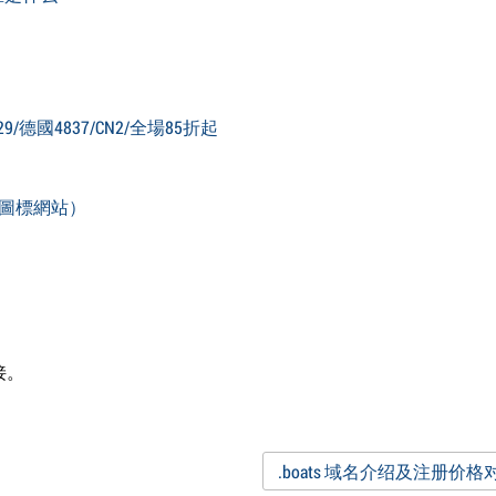
29/德國4837/CN2/全場85折起
）
圖標網站）
接。
.boats 域名介绍及注册价格