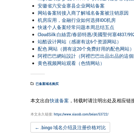
安徽省六安金寨县企业网站备案
网站备案转接入商了解域名备案被注销原因
机房应用，金融行业如何选择IDC机房
快速个人备案经常问题本周总结五点
CloudSilk 白絲雲/春節特惠/美國聖何塞4837/99
站酷设计网站（感谢有这6个资源网站）
配色 网站（拥有这20个免费好用的配色网站
阿裡巴巴網站設計（阿裡巴巴出品出品的這個
黄色视频网站观看（色情网站）
已备案域名购买
本文出自
快速备案
，转载时请注明出处及相应链
本文永久链接:
https://www.xiaosb.com/beian/53722/
Post
←
.bingo 域名介绍及注册价格对比