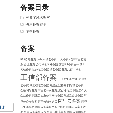
备案目录
已备案域名购买
快速备案案例
注销备案
备案
BBS论坛备案
godaddy域名备案
个人备案
代开阿里云发
票
企业备案
公司域名网站备案
变更ICP备案主体
四川
网站备案
国外域名备案
域名备案
备案几百个域名
工信部备案
工信部备案后缀
浙江域
名备案
湖北省域名备案
福建企业备案
网站域名备案
金融网站备案
阿里云一次备案超过4个域名
阿里云个人
企业备案
阿里云企业公司网站备案
阿里云企业备案
阿
阿里云备案
里云公安备案
阿里云域名购买
阿里
对比
→
云备案域名
阿里云备案提交多个域名
阿里云备案有效
期
阿里云备案服务号
阿里云山东备案
阿里云新增域名